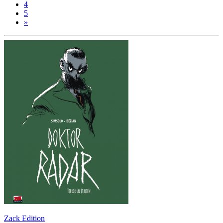
4
5
»
Zack Edition