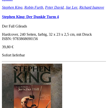
Stephen King
,
Robin Furth
,
Peter David
,
Jae Lee
,
Richard Isanove
Stephen King: Der Dunkle Turm 4
Der Fall Gileads
Hardcover, 240 Seiten, farbig, 32 x 23 x 2,5 cm, mit Druck
ISBN: 9783868690156
39,80 €
Sofort lieferbar