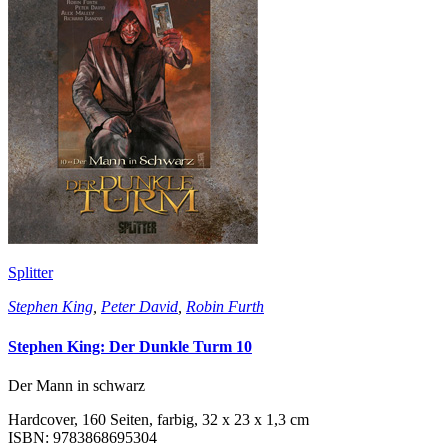
Splitter
Stephen King
,
Peter David
,
Robin Furth
Stephen King: Der Dunkle Turm 10
Der Mann in schwarz
Hardcover, 160 Seiten, farbig, 32 x 23 x 1,3 cm
ISBN: 9783868695304