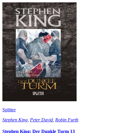
Splitter
Stephen King
,
Peter David
,
Robin Furth
Stephen King: Der Dunkle Turm 13