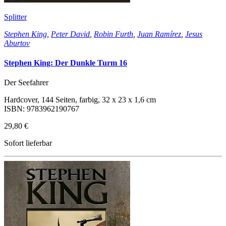
Splitter
Stephen King
,
Peter David
,
Robin Furth
,
Juan Ramírez
,
Jesus
Aburtov
Stephen King: Der Dunkle Turm 16
Der Seefahrer
Hardcover, 144 Seiten, farbig, 32 x 23 x 1,6 cm
ISBN: 9783962190767
29,80 €
Sofort lieferbar