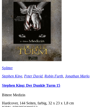
Splitter
Stephen King
,
Peter David
,
Robin Furth
,
Jonathan Marks
Stephen King: Der Dunkle Turm 15
Bittere Medizin
Hardcover, 144 Seiten, farbig, 32 x 23 x 1,8 cm