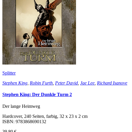
Splitter
Stephen King
,
Robin Furth
,
Peter David
,
Jae Lee
,
Richard Isanove
Stephen King: Der Dunkle Turm 2
Der lange Heimweg
Hardcover, 240 Seiten, farbig, 32 x 23 x 2 cm
ISBN: 9783868690132
39,80 €