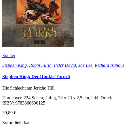
Splitter
Stephen King
,
Robin Furth
,
Peter David
,
Jae Lee
,
Richard Isanove
Stephen King: Der Dunkle Turm 5
Die Schlacht am Jericho Hill
Hardcover, 224 Seiten, farbig, 32 x 23 x 2,5 cm, inkl. Druck
ISBN: 9783868690125
39,80 €
Sofort lieferbar