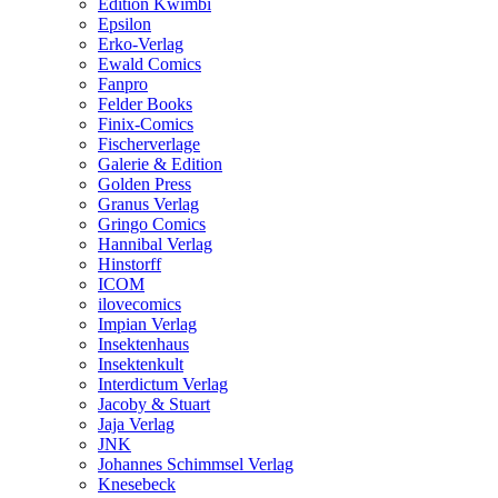
Edition Kwimbi
Epsilon
Erko-Verlag
Ewald Comics
Fanpro
Felder Books
Finix-Comics
Fischerverlage
Galerie & Edition
Golden Press
Granus Verlag
Gringo Comics
Hannibal Verlag
Hinstorff
ICOM
ilovecomics
Impian Verlag
Insektenhaus
Insektenkult
Interdictum Verlag
Jacoby & Stuart
Jaja Verlag
JNK
Johannes Schimmsel Verlag
Knesebeck