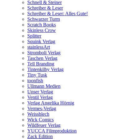
Schnell & Steiner
Schreiber & Leser
Schreiber & Leser: Alles Gute!
Schwarzer Turm
Scratch Books
Skinless Crow
Splitter
Squink Verlag
stainlessArt
Stromboli Verlag
Taschen Verlag
Tell Branding
Tintenkilby Verlag
Tiny Tusk
toonfish
Ullmann Medien
Unser Verlag
Ventil Verlag
Verlag Angelika Hörnig
Vermes-Verlag
Weissblech
Wick Comics
Wildfeuer Verlag
YUCCA Filmproduktion
Zack Edition