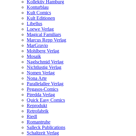
Kollektiv Hamburg
Konturblau
Kult Comics
Kult Editionen
Libellus
Loewe Verlag
Magical Familiars
Marcus Repp Verlag
MarGravio
Mohlberg Verlag
Mosaik
Naglschmid Verlag
Nichtlustig Verlag
Nomen Verlag
Nona Arte
Parallelallee Verlag
Pegasos-Comics
Piredda Verlag
Quick Easy Comics
Reprodukt
Retrofabrik
Riedl
Romantruhe
Salleck Publications
Schaltzeit Verlag