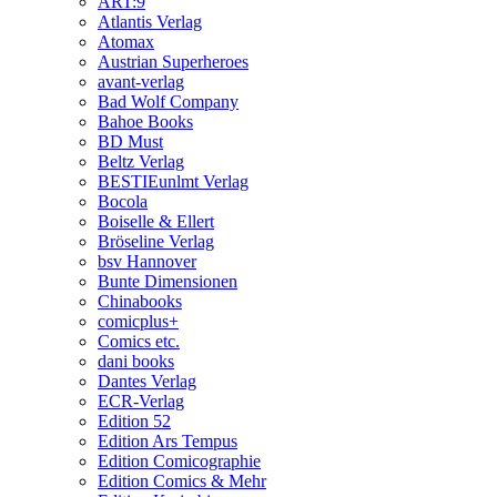
ART:9
Atlantis Verlag
Atomax
Austrian Superheroes
avant-verlag
Bad Wolf Company
Bahoe Books
BD Must
Beltz Verlag
BESTIEunlmt Verlag
Bocola
Boiselle & Ellert
Bröseline Verlag
bsv Hannover
Bunte Dimensionen
Chinabooks
comicplus+
Comics etc.
dani books
Dantes Verlag
ECR-Verlag
Edition 52
Edition Ars Tempus
Edition Comicographie
Edition Comics & Mehr