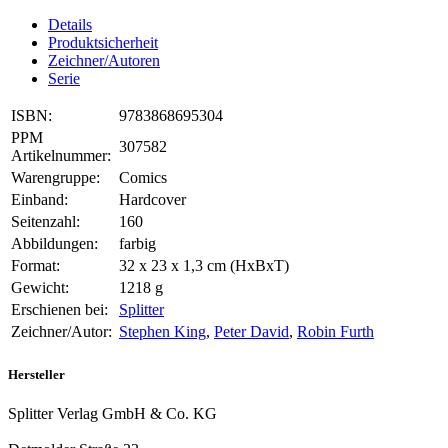
Details
Produktsicherheit
Zeichner/Autoren
Serie
ISBN:
9783868695304
PPM
307582
Artikelnummer:
Warengruppe:
Comics
Einband:
Hardcover
Seitenzahl:
160
Abbildungen:
farbig
Format:
32 x 23 x 1,3 cm (HxBxT)
Gewicht:
1218 g
Erschienen bei:
Splitter
Zeichner/Autor:
Stephen King
,
Peter David
,
Robin Furth
Hersteller
Splitter Verlag GmbH & Co. KG