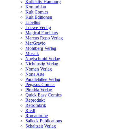
Kollektiv Hamburg
Konturblau
Kult Comics
Kult Editionen
Libellus
Loewe Verlag
Magical Familiars
Marcus Repp Verlag
MarGravio
Mohlberg Verlag
Mosaik
Naglschmid Verlag
Nichtlustig Verlag
Nomen Verlag
Nona Arte
Parallelallee Verlag
Pegasos-Comics
Piredda Verlag
Quick Easy Comics
Reprodukt
Retrofabrik
Riedl
Romantruhe
Salleck Publications
Schaltzeit Verlag