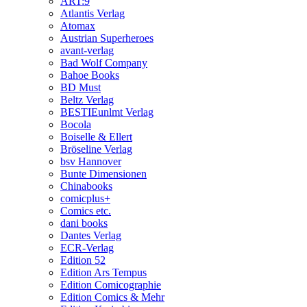
ART:9
Atlantis Verlag
Atomax
Austrian Superheroes
avant-verlag
Bad Wolf Company
Bahoe Books
BD Must
Beltz Verlag
BESTIEunlmt Verlag
Bocola
Boiselle & Ellert
Bröseline Verlag
bsv Hannover
Bunte Dimensionen
Chinabooks
comicplus+
Comics etc.
dani books
Dantes Verlag
ECR-Verlag
Edition 52
Edition Ars Tempus
Edition Comicographie
Edition Comics & Mehr