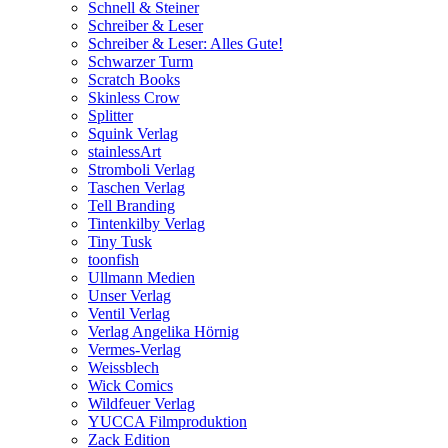
Schnell & Steiner
Schreiber & Leser
Schreiber & Leser: Alles Gute!
Schwarzer Turm
Scratch Books
Skinless Crow
Splitter
Squink Verlag
stainlessArt
Stromboli Verlag
Taschen Verlag
Tell Branding
Tintenkilby Verlag
Tiny Tusk
toonfish
Ullmann Medien
Unser Verlag
Ventil Verlag
Verlag Angelika Hörnig
Vermes-Verlag
Weissblech
Wick Comics
Wildfeuer Verlag
YUCCA Filmproduktion
Zack Edition