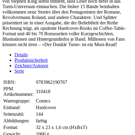
von Stephen King selbst entsteht, lässt Leser noch tiefer in das
Turm-Universum eintauchen. Die bisher 15 Bände beinhalten
vollkommen neue Stories über den Protagonisten der Romane,
Revolvermann Roland, und andere Charaktere. Und Splitter
präsentiert sie in einer Ausgabe, die der Beliebtheit der Reihe
Rechnung trägt, als opulente Hardcover-Books im Coffee-Table-
Format und 40 bis 70 Bonusseiten voller Kurzgeschichten,
Illustrationen und Hintergrundinfos je Band. Millionen von Fans
können nicht irren – »Der Dunkle Turm« ist ein Must-Read!
Details
Produktsicherheit
Zeichner/Autoren
Serie
ISBN:
9783962190767
PPM
310418
Artikelnummer:
Warengruppe:
Comics
Einband:
Hardcover
Seitenzahl:
144
Abbildungen:
farbig
Format:
32 x 23 x 1,6 cm (HxBxT)
Gewicht:
1060 g