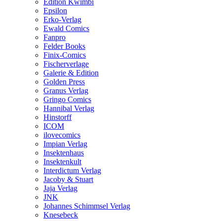
Edition Kwimbi
Epsilon
Erko-Verlag
Ewald Comics
Fanpro
Felder Books
Finix-Comics
Fischerverlage
Galerie & Edition
Golden Press
Granus Verlag
Gringo Comics
Hannibal Verlag
Hinstorff
ICOM
ilovecomics
Impian Verlag
Insektenhaus
Insektenkult
Interdictum Verlag
Jacoby & Stuart
Jaja Verlag
JNK
Johannes Schimmsel Verlag
Knesebeck