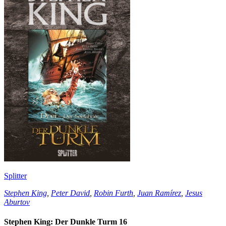
Splitter
Stephen King
,
Peter David
,
Robin Furth
,
Juan Ramírez
,
Jesus
Aburtov
Stephen King: Der Dunkle Turm 16