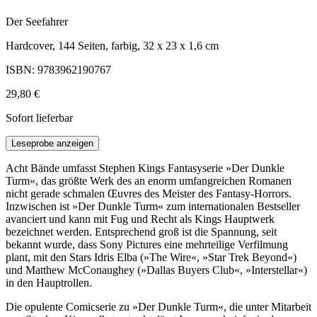
Der Seefahrer
Hardcover, 144 Seiten, farbig, 32 x 23 x 1,6 cm
ISBN: 9783962190767
29,80 €
Sofort lieferbar
Leseprobe anzeigen
Acht Bände umfasst Stephen Kings Fantasyserie »Der Dunkle
Turm«, das größte Werk des an enorm umfangreichen Romanen
nicht gerade schmalen Œuvres des Meister des Fantasy-Horrors.
Inzwischen ist »Der Dunkle Turm« zum internationalen Bestseller
avanciert und kann mit Fug und Recht als Kings Hauptwerk
bezeichnet werden. Entsprechend groß ist die Spannung, seit
bekannt wurde, dass Sony Pictures eine mehrteilige Verfilmung
plant, mit den Stars Idris Elba (»The Wire«, »Star Trek Beyond«)
und Matthew McConaughey (»Dallas Buyers Club«, »Interstellar«)
in den Hauptrollen.
Die opulente Comicserie zu »Der Dunkle Turm«, die unter Mitarbeit