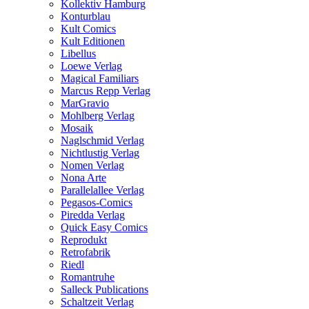
Kollektiv Hamburg
Konturblau
Kult Comics
Kult Editionen
Libellus
Loewe Verlag
Magical Familiars
Marcus Repp Verlag
MarGravio
Mohlberg Verlag
Mosaik
Naglschmid Verlag
Nichtlustig Verlag
Nomen Verlag
Nona Arte
Parallelallee Verlag
Pegasos-Comics
Piredda Verlag
Quick Easy Comics
Reprodukt
Retrofabrik
Riedl
Romantruhe
Salleck Publications
Schaltzeit Verlag