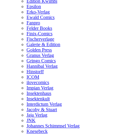
Edition Kwimbi
Epsilon
Erko-Verlag
Ewald Comics
Fanpro
Felder Books
Finix-Comics
Fischerverlage
Galerie & Edition
Golden Press
Granus Verlag
Gringo Comics
Hannibal Verlag
Hinstorff
ICOM
ilovecomics
Impian Verlag
Insektenhaus
Insektenkult
Interdictum Verlag
Jacoby & Stuart
Jaja Verlag
JNK
Johannes Schimmsel Verlag
Knesebeck