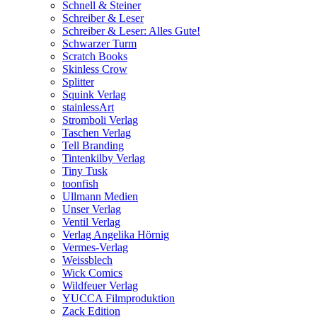
Schnell & Steiner
Schreiber & Leser
Schreiber & Leser: Alles Gute!
Schwarzer Turm
Scratch Books
Skinless Crow
Splitter
Squink Verlag
stainlessArt
Stromboli Verlag
Taschen Verlag
Tell Branding
Tintenkilby Verlag
Tiny Tusk
toonfish
Ullmann Medien
Unser Verlag
Ventil Verlag
Verlag Angelika Hörnig
Vermes-Verlag
Weissblech
Wick Comics
Wildfeuer Verlag
YUCCA Filmproduktion
Zack Edition