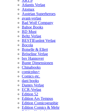
ART:9
Atlantis Verlag
Atomax
Austrian Superheroes
avant-verlag
Bad Wolf Company
Bahoe Books
BD Must
Beltz Verlag
BESTIEunlmt Verlag
Bocola
Boiselle & Ellert
Bröseline Verlag
bsv Hannover
Bunte Dimensionen
Chinabooks
comicplus+
Comics etc.
dani books
Dantes Verlag
ECR-Verlag
Edition 52
Edition Ars Tempus
Edition Comicographie
Edition Comics & Mehr