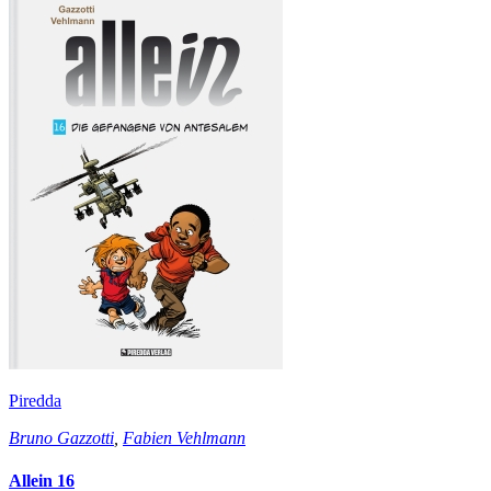
Piredda
Bruno Gazzotti
,
Fabien Vehlmann
Allein 16