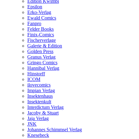
Edition Kwimbi
Epsilon
Erko-Verlag
Ewald Comics
Fanpro
Felder Books
Finix-Comics
Fischerverlage
Galerie & Edition
Golden Press
Granus Verlag
Gringo Comics
Hannibal Verlag
Hinstorff
ICOM
ilovecomics
Impian Verlag
Insektenhaus
Insektenkult
Interdictum Verlag
Jacoby & Stuart
Jaja Verlag
JNK
Johannes Schimmsel Verlag
Knesebeck