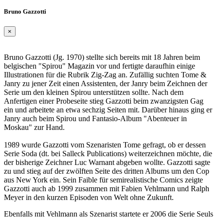
Bruno Gazzotti
×
Bruno Gazzotti (Jg. 1970) stellte sich bereits mit 18 Jahren beim
belgischen "Spirou" Magazin vor und fertigte daraufhin einige
Illustrationen für die Rubrik Zig-Zag an. Zufällig suchten Tome &
Janry zu jener Zeit einen Assistenten, der Janry beim Zeichnen der
Serie um den kleinen Spirou unterstützen sollte. Nach dem
Anfertigen einer Probeseite stieg Gazzotti beim zwanzigsten Gag
ein und arbeitete an etwa sechzig Seiten mit. Darüber hinaus ging er
Janry auch beim Spirou und Fantasio-Album "Abenteuer in
Moskau" zur Hand.
1989 wurde Gazzotti vom Szenaristen Tome gefragt, ob er dessen
Serie Soda (dt. bei Salleck Publications) weiterzeichnen möchte, die
der bisherige Zeichner Luc Warnant abgeben wollte. Gazzotti sagte
zu und stieg auf der zwölften Seite des dritten Albums um den Cop
aus New York ein. Sein Faible für semirealistische Comics zeigte
Gazzotti auch ab 1999 zusammen mit Fabien Vehlmann und Ralph
Meyer in den kurzen Episoden von Welt ohne Zukunft.
Ebenfalls mit Vehlmann als Szenarist startete er 2006 die Serie Seuls