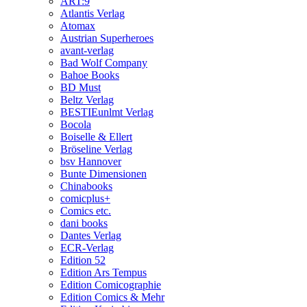
ART:9
Atlantis Verlag
Atomax
Austrian Superheroes
avant-verlag
Bad Wolf Company
Bahoe Books
BD Must
Beltz Verlag
BESTIEunlmt Verlag
Bocola
Boiselle & Ellert
Bröseline Verlag
bsv Hannover
Bunte Dimensionen
Chinabooks
comicplus+
Comics etc.
dani books
Dantes Verlag
ECR-Verlag
Edition 52
Edition Ars Tempus
Edition Comicographie
Edition Comics & Mehr