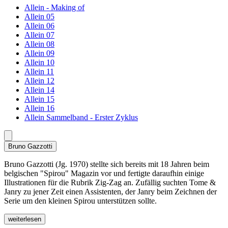
Allein - Making of
Allein 05
Allein 06
Allein 07
Allein 08
Allein 09
Allein 10
Allein 11
Allein 12
Allein 14
Allein 15
Allein 16
Allein Sammelband - Erster Zyklus
Bruno Gazzotti
Bruno Gazzotti (Jg. 1970) stellte sich bereits mit 18 Jahren beim
belgischen "Spirou" Magazin vor und fertigte daraufhin einige
Illustrationen für die Rubrik Zig-Zag an. Zufällig suchten Tome &
Janry zu jener Zeit einen Assistenten, der Janry beim Zeichnen der
Serie um den kleinen Spirou unterstützen sollte.
weiterlesen