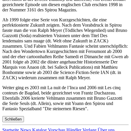
gezeichnete Episode um diesen englischen Club erschien 1998 in
der Nummer 3161 des Spirou Magazins.
Ab 1999 folgte eine Serie von Kurzgeschichten, die eine
perfektionierte Zukunft zeigten. Nach dem Vorabdruck in Spirou
fasste man die von Ralph Meyer (Tödliches Wiegenlied) und Bruno
Gazzotti (Soda) realisierten Visionen unter dem Titel Des
lendemains sans nuage (dt. Welt ohne Zukunft in ZACK)
zusammen. Und Fabien Vehlmanns Fantasie scheint unerschöpflich:
Nach den Wondertown Kurzgeschichten mit Feroumont ab 2000
und der eher cartoonhaften Reihe Samedi et Dimanche mit Gwen ab
2001 folgte ab 2002 die düster angehauchte Historienserie Der
Marquis von Anaon (dt. bei Salleck Publications) mit Matthieu
Bonhomme sowie ab 2003 die Science-Fiction-Serie IAN (dt. in
ZACK) wiederum zusammen mit Ralph Meyer.
Weiter ging es 2003 mit La nuit de l’Inca und 2006 mit Les cinq
conteurs de Bagdad, beide gezeichnet von Frantz Duchazeau.
Ebenfalls 2006 kreierte Vehlmann zusammen mit Bruno Gazzotti
die Serie Seuls (dt. Allein), sowie mit Yoann den Spirou und
Fantasio Spezialband "Die steinernen Riesen".
Schließen
Startseite
News
Katalog
Vorschau
Händler
Verlage
Über uns