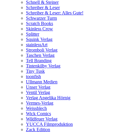
Schnell & Steiner
Schreiber & Leser
Schreiber & Leser: Alles Gute!
Schwarzer Turm
Scratch Books
Skinless Crow
Splitter
Squink Verlag
stainlessArt
Stromboli Verlag
Taschen Verlag
Tell Branding
Tintenkilby Verlag
Tiny Tusk
toonfish
Ullmann Medien
Unser Verlag
Ventil Verlag
Verlag Angelika Hörnig
Vermes-Verlag
Weissblech
Wick Comics
Wildfeuer Verlag
YUCCA Filmproduktion
Zack Edition