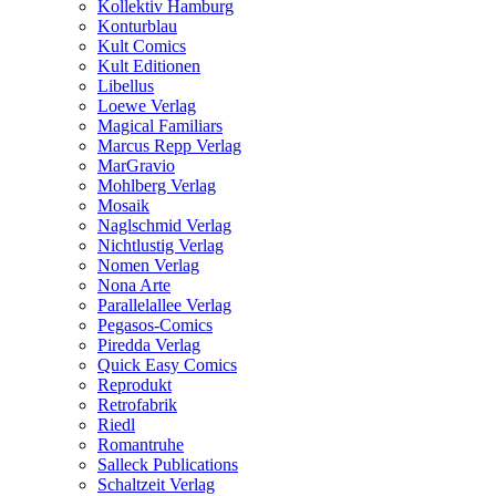
Kollektiv Hamburg
Konturblau
Kult Comics
Kult Editionen
Libellus
Loewe Verlag
Magical Familiars
Marcus Repp Verlag
MarGravio
Mohlberg Verlag
Mosaik
Naglschmid Verlag
Nichtlustig Verlag
Nomen Verlag
Nona Arte
Parallelallee Verlag
Pegasos-Comics
Piredda Verlag
Quick Easy Comics
Reprodukt
Retrofabrik
Riedl
Romantruhe
Salleck Publications
Schaltzeit Verlag