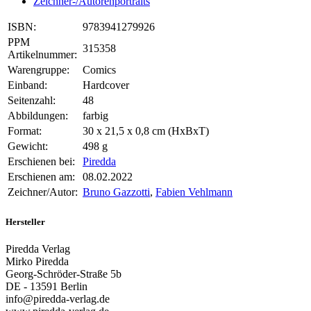
Zeichner-/Autorenportraits
ISBN:
9783941279926
PPM
315358
Artikelnummer:
Warengruppe:
Comics
Einband:
Hardcover
Seitenzahl:
48
Abbildungen:
farbig
Format:
30 x 21,5 x 0,8 cm (HxBxT)
Gewicht:
498 g
Erschienen bei:
Piredda
Erschienen am:
08.02.2022
Zeichner/Autor:
Bruno Gazzotti
,
Fabien Vehlmann
Hersteller
Piredda Verlag
Mirko Piredda
Georg-Schröder-Straße 5b
DE - 13591 Berlin
info@piredda-verlag.de