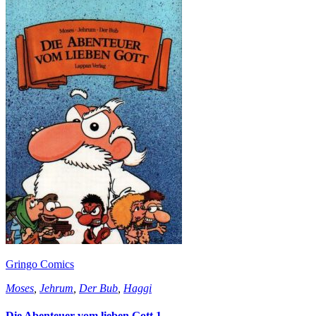
Gringo Comics
Moses
,
Jehrum
,
Der Bub
,
Haggi
Die Abenteuer vom lieben Gott 1