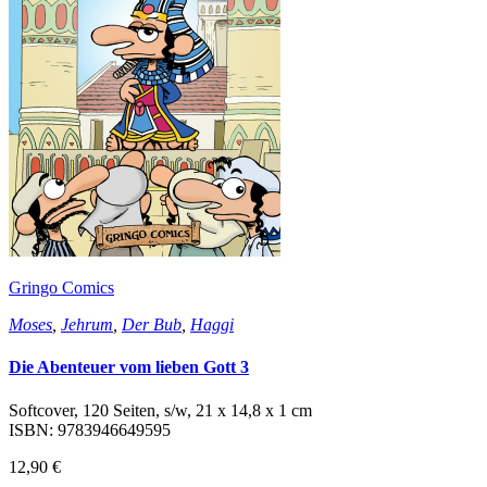
Gringo Comics
Moses
,
Jehrum
,
Der Bub
,
Haggi
Die Abenteuer vom lieben Gott 3
Softcover, 120 Seiten, s/w, 21 x 14,8 x 1 cm
ISBN: 9783946649595
12,90 €