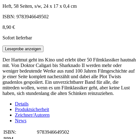
Heft, 58 Seiten, s/w, 24 x 17 x 0,4 cm
ISBN: 9783946649502
8,90 €
Sofort lieferbar
Leseprobe anzeigen
Der Hartmut geht ins Kino und erlebt über 50 Filmklassiker hautnah
mit. Von Doktor Caligari bis Sharknado II werden mehr oder
weniger bedeutende Werke aus rund 100 Jahren Filmgeschichte auf
je einer Seite komplett nacherzählt und dabei alle Plot Twists
gnadenlos gespoilert. Ein unverzichtbarer Band für alle, die
mitreden wollen, wenn es um Filmklassiker geht, aber keine Lust
haben, sich stundenlang die alten Schinken reinzuziehen.
Details
Produktsicherheit
Zeichner/Autoren
News
ISBN:
9783946649502
PPM