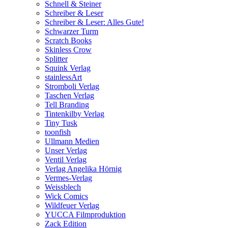
Schnell & Steiner
Schreiber & Leser
Schreiber & Leser: Alles Gute!
Schwarzer Turm
Scratch Books
Skinless Crow
Splitter
Squink Verlag
stainlessArt
Stromboli Verlag
Taschen Verlag
Tell Branding
Tintenkilby Verlag
Tiny Tusk
toonfish
Ullmann Medien
Unser Verlag
Ventil Verlag
Verlag Angelika Hörnig
Vermes-Verlag
Weissblech
Wick Comics
Wildfeuer Verlag
YUCCA Filmproduktion
Zack Edition