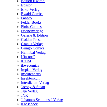
Edition Kwimbi
Epsilon
Erko-Verlag
Ewald Comics
Fanpro
Felder Books
Finix-Comics
Fischerverlage
Galerie & Edition
Golden Press
Granus Verlag
Gringo Comics
Hannibal Verlag
Hinstorff
ICOM
ilovecomics
Impian Verlag
Insektenhaus
Insektenkult
Interdictum Verlag
Jacoby & Stuart
Jaja Verlag
JNK
Johannes Schimmsel Verlag
Knesebeck