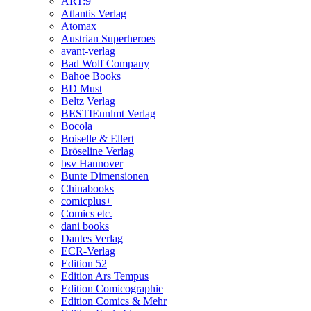
ART:9
Atlantis Verlag
Atomax
Austrian Superheroes
avant-verlag
Bad Wolf Company
Bahoe Books
BD Must
Beltz Verlag
BESTIEunlmt Verlag
Bocola
Boiselle & Ellert
Bröseline Verlag
bsv Hannover
Bunte Dimensionen
Chinabooks
comicplus+
Comics etc.
dani books
Dantes Verlag
ECR-Verlag
Edition 52
Edition Ars Tempus
Edition Comicographie
Edition Comics & Mehr