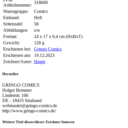
318608
Artikelnummer:
Warengruppe:
Comics
Einband:
Heft
Seitenzahl:
58
Abbildungen:
s/w
Format:
24 x 17 x 0,4 cm (HxBxT)
Gewicht:
128 g
Erschienen bei:
Gringo Comics
Erschienen am:
19.12.2023
Zeichner/Autor:
Haggi
Hersteller
GRINGO COMICS
Holger Bommer
Lindenstr. 166
DE - 18435 Stralsund
webmaster@gringo-comics.de
http://www.gringo-comics.de/
Weitere Titel dieses/dieser Zeichner/Autoren