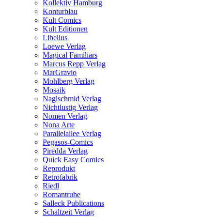
Kollektiv Hamburg
Konturblau
Kult Comics
Kult Editionen
Libellus
Loewe Verlag
Magical Familiars
Marcus Repp Verlag
MarGravio
Mohlberg Verlag
Mosaik
Naglschmid Verlag
Nichtlustig Verlag
Nomen Verlag
Nona Arte
Parallelallee Verlag
Pegasos-Comics
Piredda Verlag
Quick Easy Comics
Reprodukt
Retrofabrik
Riedl
Romantruhe
Salleck Publications
Schaltzeit Verlag