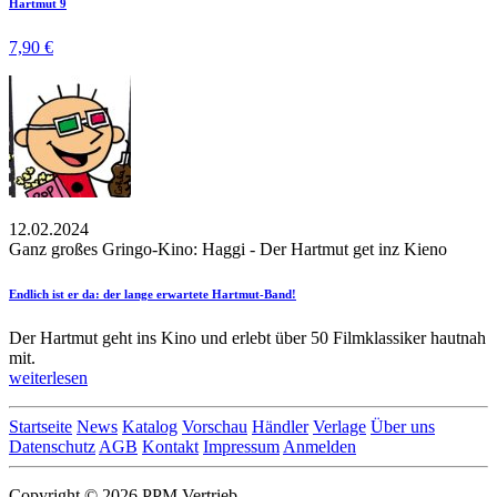
Hartmut 9
7,90 €
12.02.2024
Ganz großes Gringo-Kino: Haggi - Der Hartmut get inz Kieno
Endlich ist er da: der lange erwartete Hartmut-Band!
Der Hartmut geht ins Kino und erlebt über 50 Filmklassiker hautnah
mit.
weiterlesen
Startseite
News
Katalog
Vorschau
Händler
Verlage
Über uns
Datenschutz
AGB
Kontakt
Impressum
Anmelden
Copyright © 2026 PPM Vertrieb