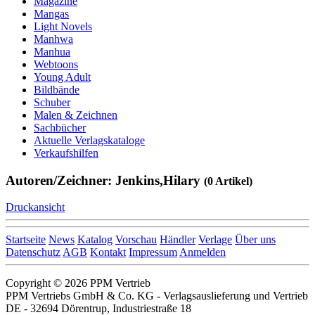
Magazine
Mangas
Light Novels
Manhwa
Manhua
Webtoons
Young Adult
Bildbände
Schuber
Malen & Zeichnen
Sachbücher
Aktuelle Verlagskataloge
Verkaufshilfen
Autoren/Zeichner: Jenkins,Hilary
(0 Artikel)
Druckansicht
Startseite
News
Katalog
Vorschau
Händler
Verlage
Über uns
Datenschutz
AGB
Kontakt
Impressum
Anmelden
Copyright © 2026 PPM Vertrieb
PPM Vertriebs GmbH & Co. KG - Verlagsauslieferung und Vertrieb
DE - 32694 Dörentrup, Industriestraße 18