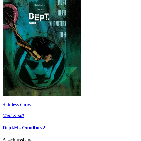
Skinless Crow
Matt Kindt
Dept.H - Omnibus 2
Abschlussband