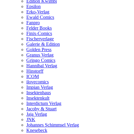
Edition Kwimbi
Epsilon
Erko-Verlag
Ewald Comics
Fanpro
Felder Books
Finix-Comics
Fischerverlage
Galerie & Edition
Golden Press
Granus Verlag
Gringo Comics
Hannibal Verlag
Hinstorff
ICOM
ilovecomics
Impian Verlag
Insektenhaus
Insektenkult
Interdictum Verlag
Jacoby & Stuart
Jaja Verlag
JNK
Johannes Schimmsel Verlag
Knesebeck