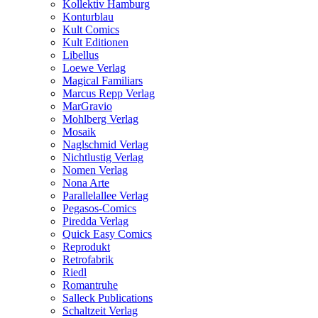
Kollektiv Hamburg
Konturblau
Kult Comics
Kult Editionen
Libellus
Loewe Verlag
Magical Familiars
Marcus Repp Verlag
MarGravio
Mohlberg Verlag
Mosaik
Naglschmid Verlag
Nichtlustig Verlag
Nomen Verlag
Nona Arte
Parallelallee Verlag
Pegasos-Comics
Piredda Verlag
Quick Easy Comics
Reprodukt
Retrofabrik
Riedl
Romantruhe
Salleck Publications
Schaltzeit Verlag