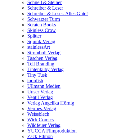
Schnell & Steiner
Schreiber & Leser
Schreiber & Leser: Alles Gute!
Schwarzer Turm
Scratch Books
Skinless Crow
Splitter
Squink Verlag
stainlessArt
Stromboli Verlag
Taschen Verlag
Tell Branding
Tintenkilby Verlag
Tiny Tusk
toonfish
Ullmann Medien
Unser Verlag
Ventil Verlag
Verlag Angelika Hörnig
Vermes-Verlag
Weissblech
Wick Comics
Wildfeuer Verlag
YUCCA Filmproduktion
Zack Edition