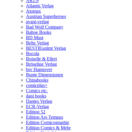
ART:9
Atlantis Verlag
Atomax
Austrian Superheroes
avant-verlag
Bad Wolf Company
Bahoe Books
BD Must
Beltz Verlag
BESTIEunlmt Verlag
Bocola
Boiselle & Ellert
Bröseline Verlag
bsv Hannover
Bunte Dimensionen
Chinabooks
comicplus+
Comics etc.
dani books
Dantes Verlag
ECR-Verlag
Edition 52
Edition Ars Tempus
Edition Comicographie
Edition Comics & Mehr