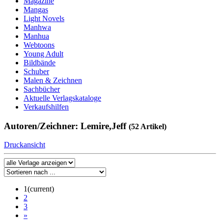
Magazine
Mangas
Light Novels
Manhwa
Manhua
Webtoons
Young Adult
Bildbände
Schuber
Malen & Zeichnen
Sachbücher
Aktuelle Verlagskataloge
Verkaufshilfen
Autoren/Zeichner: Lemire,Jeff
(52 Artikel)
Druckansicht
1
(current)
2
3
»