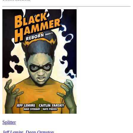
Splitter
Jeff Lemire
,
Dean Ormston