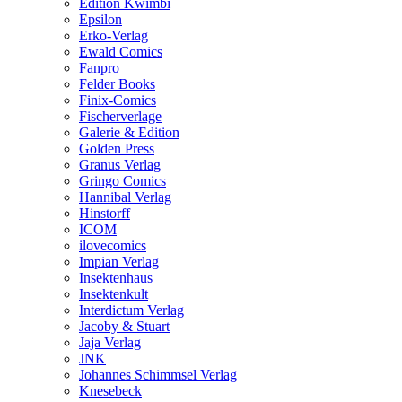
Edition Kwimbi
Epsilon
Erko-Verlag
Ewald Comics
Fanpro
Felder Books
Finix-Comics
Fischerverlage
Galerie & Edition
Golden Press
Granus Verlag
Gringo Comics
Hannibal Verlag
Hinstorff
ICOM
ilovecomics
Impian Verlag
Insektenhaus
Insektenkult
Interdictum Verlag
Jacoby & Stuart
Jaja Verlag
JNK
Johannes Schimmsel Verlag
Knesebeck