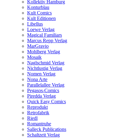
Kollektiv Hamburg
Konturblau
Kult Comics
Kult Editionen
Libellus
Loewe Verlag
Magical Familiars
Marcus Repp Verlag
MarGravio
Mohlberg Verlag
Mosaik
Naglschmid Verlag
Nichtlustig Verlag
Nomen Verlag
Nona Arte
Parallelallee Verlag
Pegasos-Comics
Piredda Verlag
Quick Easy Comics
Reprodukt
Retrofabrik
Riedl
Romantruhe
Salleck Publications
Schaltzeit Verlag