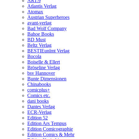
ART:9
Atlantis Verlag
Atomax
Austrian Superheroes
avant-verlag
Bad Wolf Company
Bahoe Books
BD Must
Beltz Verlag
BESTIEunlmt Verlag
Bocola
Boiselle & Ellert
Bröseline Verlag
bsv Hannover
Bunte Dimensionen
Chinabooks
comicplus+
Comics etc.
dani books
Dantes Verlag
ECR-Verlag
Edition 52
Edition Ars Tempus
Edition Comicographie
Edition Comics & Mehr