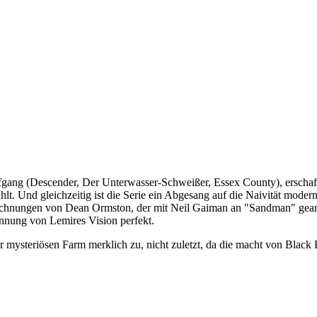
t Tiefgang (Descender, Der Unterwasser-Schweißer, Essex County), ers
ahlt. Und gleichzeitig ist die Serie ein Abgesang auf die Naivität mod
chnungen von Dean Ormston, der mit Neil Gaiman an "Sandman" gearbe
annung von Lemires Vision perfekt.
 mysteriösen Farm merklich zu, nicht zuletzt, da die macht von Blac