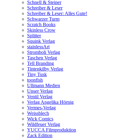
Schnell & Steiner
Schreiber & Leser
Schreiber & Leser: Alles Gute!
Schwarzer Turm
Scratch Books
Skinless Crow
Splitter
Squink Verlag
stainlessArt
Stromboli Verlag
Taschen Verlag
Tell Branding
Tintenkilby Verlag
Tiny Tusk
toonfish
Ullmann Medien
Unser Verlag
Ventil Verlag
Verlag Angelika Hörnig
Vermes-Verlag
Weissblech
Wick Comics
Wildfeuer Verlag
YUCCA Filmproduktion
Zack Edition