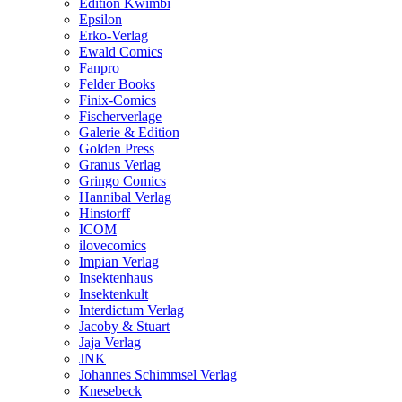
Edition Kwimbi
Epsilon
Erko-Verlag
Ewald Comics
Fanpro
Felder Books
Finix-Comics
Fischerverlage
Galerie & Edition
Golden Press
Granus Verlag
Gringo Comics
Hannibal Verlag
Hinstorff
ICOM
ilovecomics
Impian Verlag
Insektenhaus
Insektenkult
Interdictum Verlag
Jacoby & Stuart
Jaja Verlag
JNK
Johannes Schimmsel Verlag
Knesebeck