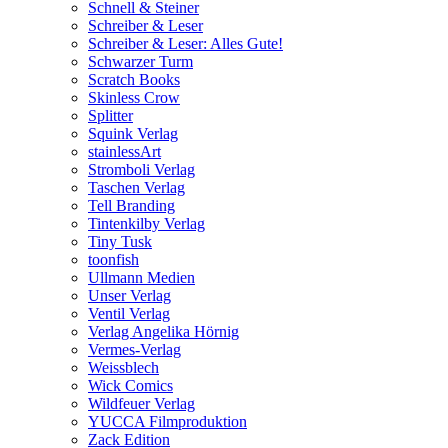
Schnell & Steiner
Schreiber & Leser
Schreiber & Leser: Alles Gute!
Schwarzer Turm
Scratch Books
Skinless Crow
Splitter
Squink Verlag
stainlessArt
Stromboli Verlag
Taschen Verlag
Tell Branding
Tintenkilby Verlag
Tiny Tusk
toonfish
Ullmann Medien
Unser Verlag
Ventil Verlag
Verlag Angelika Hörnig
Vermes-Verlag
Weissblech
Wick Comics
Wildfeuer Verlag
YUCCA Filmproduktion
Zack Edition