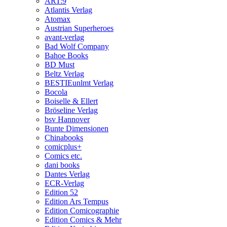
ART:9
Atlantis Verlag
Atomax
Austrian Superheroes
avant-verlag
Bad Wolf Company
Bahoe Books
BD Must
Beltz Verlag
BESTIEunlmt Verlag
Bocola
Boiselle & Ellert
Bröseline Verlag
bsv Hannover
Bunte Dimensionen
Chinabooks
comicplus+
Comics etc.
dani books
Dantes Verlag
ECR-Verlag
Edition 52
Edition Ars Tempus
Edition Comicographie
Edition Comics & Mehr