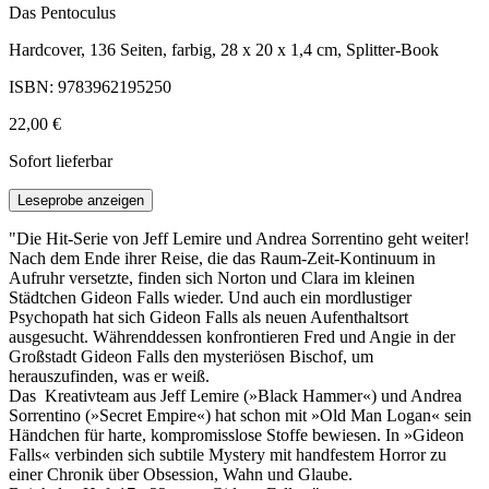
Das Pentoculus
Hardcover, 136 Seiten, farbig, 28 x 20 x 1,4 cm, Splitter-Book
ISBN: 9783962195250
22,00 €
Sofort lieferbar
Leseprobe anzeigen
"Die Hit-Serie von Jeff Lemire und Andrea Sorrentino geht weiter!
Nach dem Ende ihrer Reise, die das Raum-Zeit-Kontinuum in
Aufruhr versetzte, finden sich Norton und Clara im kleinen
Städtchen Gideon Falls wieder. Und auch ein mordlustiger
Psychopath hat sich Gideon Falls als neuen Aufenthaltsort
ausgesucht. Währenddessen konfrontieren Fred und Angie in der
Großstadt Gideon Falls den mysteriösen Bischof, um
herauszufinden, was er weiß.
Das Kreativteam aus Jeff Lemire (»Black Hammer«) und Andrea
Sorrentino (»Secret Empire«) hat schon mit »Old Man Logan« sein
Händchen für harte, kompromisslose Stoffe bewiesen. In »Gideon
Falls« verbinden sich subtile Mystery mit handfestem Horror zu
einer Chronik über Obsession, Wahn und Glaube.