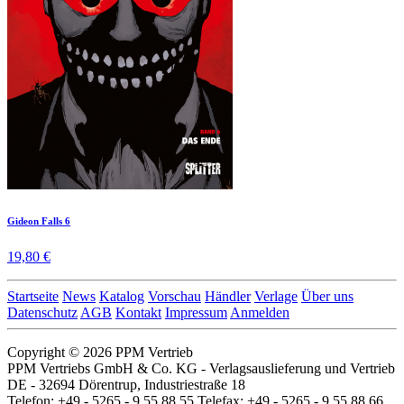
Gideon Falls 6
19,80 €
Startseite
News
Katalog
Vorschau
Händler
Verlage
Über uns
Datenschutz
AGB
Kontakt
Impressum
Anmelden
Copyright © 2026 PPM Vertrieb
PPM Vertriebs GmbH & Co. KG - Verlagsauslieferung und Vertrieb
DE - 32694 Dörentrup, Industriestraße 18
Telefon: +49 - 5265 - 9 55 88 55 Telefax: +49 - 5265 - 9 55 88 66