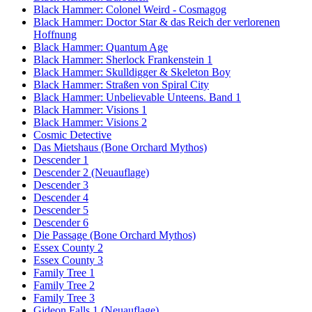
Black Hammer: Colonel Weird - Cosmagog
Black Hammer: Doctor Star & das Reich der verlorenen
Hoffnung
Black Hammer: Quantum Age
Black Hammer: Sherlock Frankenstein 1
Black Hammer: Skulldigger & Skeleton Boy
Black Hammer: Straßen von Spiral City
Black Hammer: Unbelievable Unteens. Band 1
Black Hammer: Visions 1
Black Hammer: Visions 2
Cosmic Detective
Das Mietshaus (Bone Orchard Mythos)
Descender 1
Descender 2 (Neuauflage)
Descender 3
Descender 4
Descender 5
Descender 6
Die Passage (Bone Orchard Mythos)
Essex County 2
Essex County 3
Family Tree 1
Family Tree 2
Family Tree 3
Gideon Falls 1 (Neuauflage)