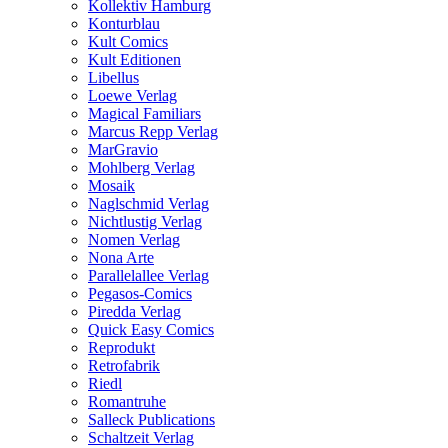
Kollektiv Hamburg
Konturblau
Kult Comics
Kult Editionen
Libellus
Loewe Verlag
Magical Familiars
Marcus Repp Verlag
MarGravio
Mohlberg Verlag
Mosaik
Naglschmid Verlag
Nichtlustig Verlag
Nomen Verlag
Nona Arte
Parallelallee Verlag
Pegasos-Comics
Piredda Verlag
Quick Easy Comics
Reprodukt
Retrofabrik
Riedl
Romantruhe
Salleck Publications
Schaltzeit Verlag