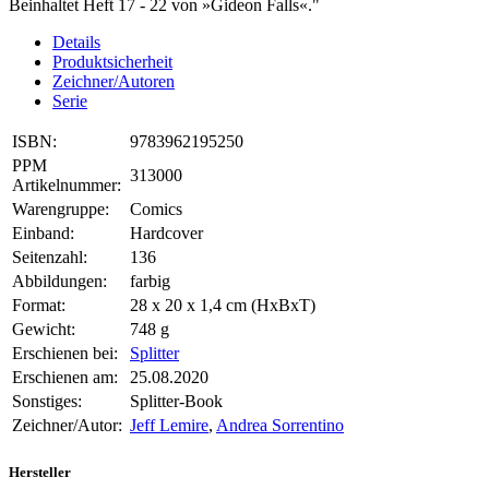
Beinhaltet Heft 17 - 22 von »Gideon Falls«."
Details
Produktsicherheit
Zeichner/Autoren
Serie
ISBN:
9783962195250
PPM
313000
Artikelnummer:
Warengruppe:
Comics
Einband:
Hardcover
Seitenzahl:
136
Abbildungen:
farbig
Format:
28 x 20 x 1,4 cm (HxBxT)
Gewicht:
748 g
Erschienen bei:
Splitter
Erschienen am:
25.08.2020
Sonstiges:
Splitter-Book
Zeichner/Autor:
Jeff Lemire
,
Andrea Sorrentino
Hersteller