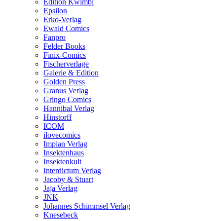
Edition Kwimbi
Epsilon
Erko-Verlag
Ewald Comics
Fanpro
Felder Books
Finix-Comics
Fischerverlage
Galerie & Edition
Golden Press
Granus Verlag
Gringo Comics
Hannibal Verlag
Hinstorff
ICOM
ilovecomics
Impian Verlag
Insektenhaus
Insektenkult
Interdictum Verlag
Jacoby & Stuart
Jaja Verlag
JNK
Johannes Schimmsel Verlag
Knesebeck