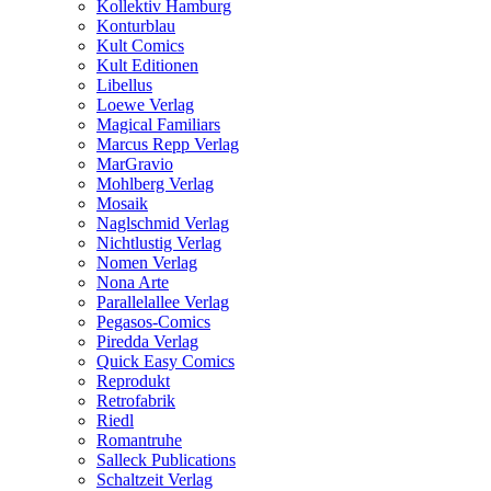
Kollektiv Hamburg
Konturblau
Kult Comics
Kult Editionen
Libellus
Loewe Verlag
Magical Familiars
Marcus Repp Verlag
MarGravio
Mohlberg Verlag
Mosaik
Naglschmid Verlag
Nichtlustig Verlag
Nomen Verlag
Nona Arte
Parallelallee Verlag
Pegasos-Comics
Piredda Verlag
Quick Easy Comics
Reprodukt
Retrofabrik
Riedl
Romantruhe
Salleck Publications
Schaltzeit Verlag