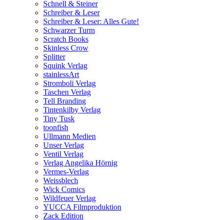
Schnell & Steiner
Schreiber & Leser
Schreiber & Leser: Alles Gute!
Schwarzer Turm
Scratch Books
Skinless Crow
Splitter
Squink Verlag
stainlessArt
Stromboli Verlag
Taschen Verlag
Tell Branding
Tintenkilby Verlag
Tiny Tusk
toonfish
Ullmann Medien
Unser Verlag
Ventil Verlag
Verlag Angelika Hörnig
Vermes-Verlag
Weissblech
Wick Comics
Wildfeuer Verlag
YUCCA Filmproduktion
Zack Edition