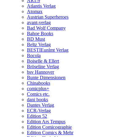
ART:9
Atlantis Verlag
Atomax
Austrian Superheroes
avant-verlag
Bad Wolf Company
Bahoe Books
BD Must
Beltz Verlag
BESTIEunlmt Verlag
Bocola
Boiselle & Ellert
Bröseline Verlag
bsv Hannover
Bunte Dimensionen
Chinabooks
comicplus+
Comics etc.
dani books
Dantes Verlag
ECR-Verlag
Edition 52
Edition Ars Tempus
Edition Comicographie
Edition Comics & Mehr