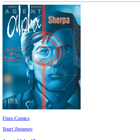
Finix-Comics
Youri Jigounov