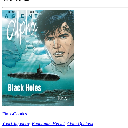
Finix-Comics
Youri Jigounov
,
Emmanuel Herzet
,
Alain Queireix