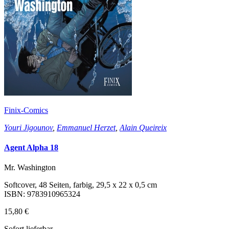
Finix-Comics
Youri Jigounov
,
Emmanuel Herzet
,
Alain Queireix
Agent Alpha 18
Mr. Washington
Softcover, 48 Seiten, farbig, 29,5 x 22 x 0,5 cm
ISBN: 9783910965324
15,80 €
Sofort lieferbar