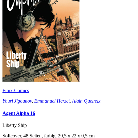
Finix-Comics
Youri Jigounov
,
Emmanuel Herzet
,
Alain Queireix
Agent Alpha 16
Liberty Ship
Softcover, 48 Seiten, farbig, 29,5 x 22 x 0,5 cm