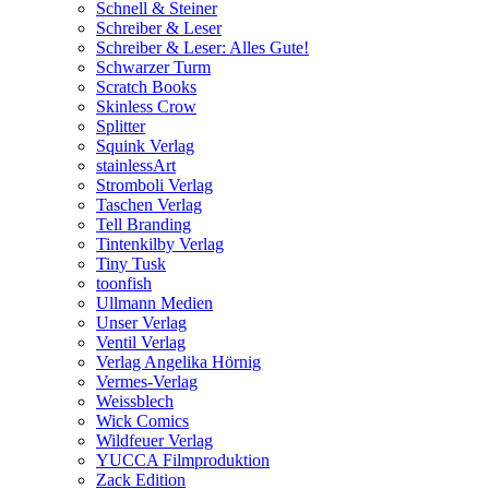
Schnell & Steiner
Schreiber & Leser
Schreiber & Leser: Alles Gute!
Schwarzer Turm
Scratch Books
Skinless Crow
Splitter
Squink Verlag
stainlessArt
Stromboli Verlag
Taschen Verlag
Tell Branding
Tintenkilby Verlag
Tiny Tusk
toonfish
Ullmann Medien
Unser Verlag
Ventil Verlag
Verlag Angelika Hörnig
Vermes-Verlag
Weissblech
Wick Comics
Wildfeuer Verlag
YUCCA Filmproduktion
Zack Edition