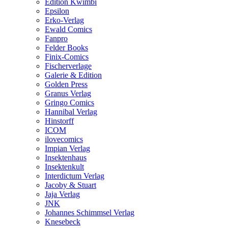
Edition Kwimbi
Epsilon
Erko-Verlag
Ewald Comics
Fanpro
Felder Books
Finix-Comics
Fischerverlage
Galerie & Edition
Golden Press
Granus Verlag
Gringo Comics
Hannibal Verlag
Hinstorff
ICOM
ilovecomics
Impian Verlag
Insektenhaus
Insektenkult
Interdictum Verlag
Jacoby & Stuart
Jaja Verlag
JNK
Johannes Schimmsel Verlag
Knesebeck