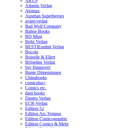
ART:9
Atlantis Verlag
Atomax
Austrian Superheroes
avant-verlag
Bad Wolf Company
Bahoe Books
BD Must
Beltz Verlag
BESTIEunlmt Verlag
Bocola
Boiselle & Ellert
Bröseline Verlag
bsv Hannover
Bunte Dimensionen
Chinabooks
comicplus+
Comics etc.
dani books
Dantes Verlag
ECR-Verlag
Edition 52
Edition Ars Tempus
Edition Comicographie
Edition Comics & Mehr