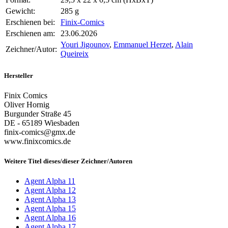
Gewicht:
285 g
Erschienen bei:
Finix-Comics
Erschienen am:
23.06.2026
Youri Jigounov
,
Emmanuel Herzet
,
Alain
Zeichner/Autor:
Queireix
Hersteller
Finix Comics
Oliver Hornig
Burgunder Straße 45
DE - 65189 Wiesbaden
finix-comics@gmx.de
www.finixcomics.de
Weitere Titel dieses/dieser Zeichner/Autoren
Agent Alpha 11
Agent Alpha 12
Agent Alpha 13
Agent Alpha 15
Agent Alpha 16
Agent Alpha 17