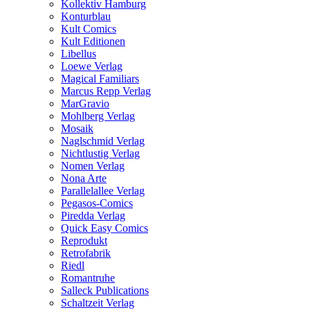
Kollektiv Hamburg
Konturblau
Kult Comics
Kult Editionen
Libellus
Loewe Verlag
Magical Familiars
Marcus Repp Verlag
MarGravio
Mohlberg Verlag
Mosaik
Naglschmid Verlag
Nichtlustig Verlag
Nomen Verlag
Nona Arte
Parallelallee Verlag
Pegasos-Comics
Piredda Verlag
Quick Easy Comics
Reprodukt
Retrofabrik
Riedl
Romantruhe
Salleck Publications
Schaltzeit Verlag