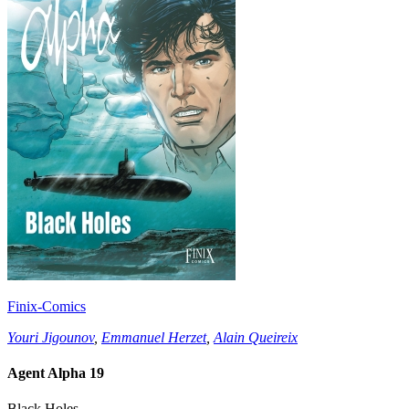
Finix-Comics
Youri Jigounov
,
Emmanuel Herzet
,
Alain Queireix
Agent Alpha 19
Black Holes