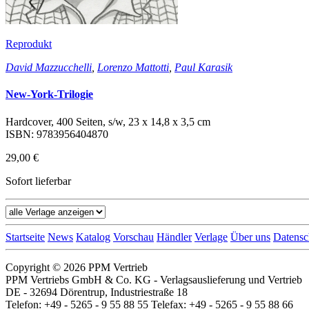
Reprodukt
David Mazzucchelli
,
Lorenzo Mattotti
,
Paul Karasik
New-York-Trilogie
Hardcover, 400 Seiten, s/w, 23 x 14,8 x 3,5 cm
ISBN: 9783956404870
29,00 €
Sofort lieferbar
Startseite
News
Katalog
Vorschau
Händler
Verlage
Über uns
Datensc
Copyright © 2026 PPM Vertrieb
PPM Vertriebs GmbH & Co. KG - Verlagsauslieferung und Vertrieb
DE - 32694 Dörentrup, Industriestraße 18
Telefon: +49 - 5265 - 9 55 88 55 Telefax: +49 - 5265 - 9 55 88 66