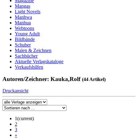
Magazine
Mangas
Light Novels
Manhwa
Manhua
Webtoons
Young Adult
Bildbände
Schuber
Malen & Zeichnen
Sachbücher
Aktuelle Verlagskataloge
Verkaufshilfen
Autoren/Zeichner: Kauka,Rolf
(44 Artikel)
Druckansicht
1
(current)
2
3
»