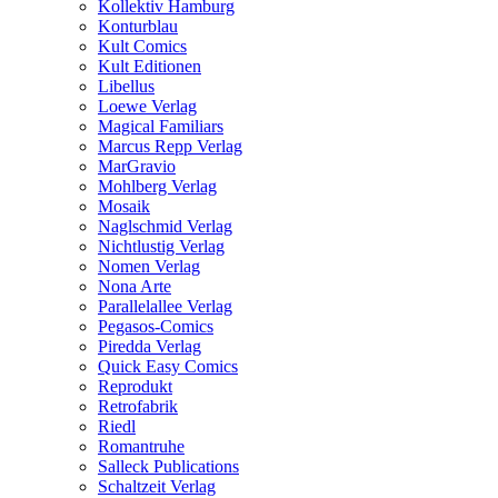
Kollektiv Hamburg
Konturblau
Kult Comics
Kult Editionen
Libellus
Loewe Verlag
Magical Familiars
Marcus Repp Verlag
MarGravio
Mohlberg Verlag
Mosaik
Naglschmid Verlag
Nichtlustig Verlag
Nomen Verlag
Nona Arte
Parallelallee Verlag
Pegasos-Comics
Piredda Verlag
Quick Easy Comics
Reprodukt
Retrofabrik
Riedl
Romantruhe
Salleck Publications
Schaltzeit Verlag