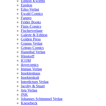
Edition Kwimbi
Epsilon
Erko-Verlag
Ewald Comics
Fanpro
Felder Books
Finix-Comics
Fischerverlage
Galerie & Edition
Golden Press
Granus Verlag
Gringo Comics
Hannibal Verlag
Hinstorff
ICOM
ilovecomics
Impian Verlag
Insektenhaus
Insektenkult
Interdictum Verlag
Jacoby & Stuart
Jaja Verlag
JNK
Johannes Schimmsel Verlag
Knesebeck