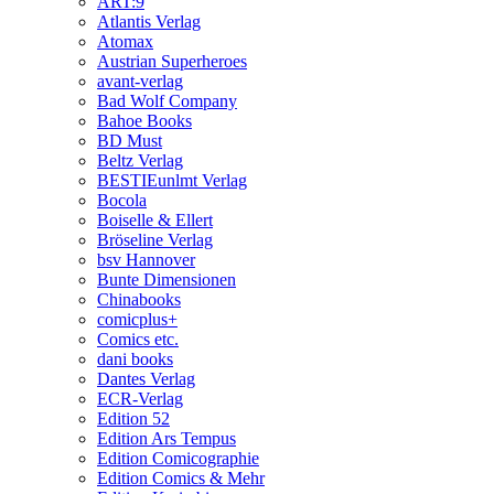
ART:9
Atlantis Verlag
Atomax
Austrian Superheroes
avant-verlag
Bad Wolf Company
Bahoe Books
BD Must
Beltz Verlag
BESTIEunlmt Verlag
Bocola
Boiselle & Ellert
Bröseline Verlag
bsv Hannover
Bunte Dimensionen
Chinabooks
comicplus+
Comics etc.
dani books
Dantes Verlag
ECR-Verlag
Edition 52
Edition Ars Tempus
Edition Comicographie
Edition Comics & Mehr