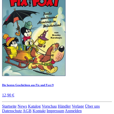
Die besten Geschichten aus Fix und Foxi 9
12,90 €
Startseite
News
Katalog
Vorschau
Händler
Verlage
Über uns
Datenschutz
AGB
Kontakt
Impressum
Anmelden