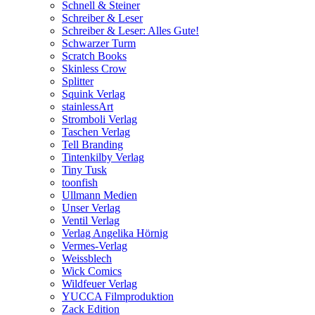
Schnell & Steiner
Schreiber & Leser
Schreiber & Leser: Alles Gute!
Schwarzer Turm
Scratch Books
Skinless Crow
Splitter
Squink Verlag
stainlessArt
Stromboli Verlag
Taschen Verlag
Tell Branding
Tintenkilby Verlag
Tiny Tusk
toonfish
Ullmann Medien
Unser Verlag
Ventil Verlag
Verlag Angelika Hörnig
Vermes-Verlag
Weissblech
Wick Comics
Wildfeuer Verlag
YUCCA Filmproduktion
Zack Edition