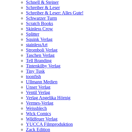
Schnell & Steiner
Schreiber & Leser
Schreiber & Leser: Alles Gute!
Schwarzer Turm
Scratch Books
Skinless Crow
Splitter
Squink Verlag
stainlessArt
Stromboli Verlag
Taschen Verlag
Tell Branding
Tintenkilby Verlag
Tiny Tusk
toonfish
Ullmann Medien
Unser Verlag
Ventil Verlag
Verlag Angelika Hörnig
Vermes-Verlag
Weissblech
Wick Comics
Wildfeuer Verlag
YUCCA Filmproduktion
Zack Edition