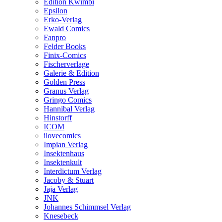
Edition Kwimbi
Epsilon
Erko-Verlag
Ewald Comics
Fanpro
Felder Books
Finix-Comics
Fischerverlage
Galerie & Edition
Golden Press
Granus Verlag
Gringo Comics
Hannibal Verlag
Hinstorff
ICOM
ilovecomics
Impian Verlag
Insektenhaus
Insektenkult
Interdictum Verlag
Jacoby & Stuart
Jaja Verlag
JNK
Johannes Schimmsel Verlag
Knesebeck