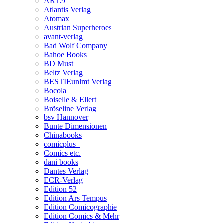
ART:9
Atlantis Verlag
Atomax
Austrian Superheroes
avant-verlag
Bad Wolf Company
Bahoe Books
BD Must
Beltz Verlag
BESTIEunlmt Verlag
Bocola
Boiselle & Ellert
Bröseline Verlag
bsv Hannover
Bunte Dimensionen
Chinabooks
comicplus+
Comics etc.
dani books
Dantes Verlag
ECR-Verlag
Edition 52
Edition Ars Tempus
Edition Comicographie
Edition Comics & Mehr