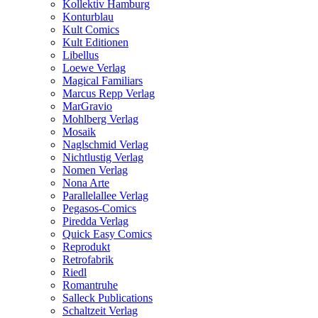
Kollektiv Hamburg
Konturblau
Kult Comics
Kult Editionen
Libellus
Loewe Verlag
Magical Familiars
Marcus Repp Verlag
MarGravio
Mohlberg Verlag
Mosaik
Naglschmid Verlag
Nichtlustig Verlag
Nomen Verlag
Nona Arte
Parallelallee Verlag
Pegasos-Comics
Piredda Verlag
Quick Easy Comics
Reprodukt
Retrofabrik
Riedl
Romantruhe
Salleck Publications
Schaltzeit Verlag