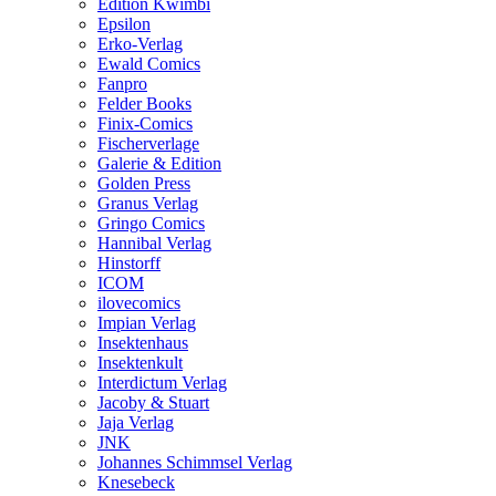
Edition Kwimbi
Epsilon
Erko-Verlag
Ewald Comics
Fanpro
Felder Books
Finix-Comics
Fischerverlage
Galerie & Edition
Golden Press
Granus Verlag
Gringo Comics
Hannibal Verlag
Hinstorff
ICOM
ilovecomics
Impian Verlag
Insektenhaus
Insektenkult
Interdictum Verlag
Jacoby & Stuart
Jaja Verlag
JNK
Johannes Schimmsel Verlag
Knesebeck