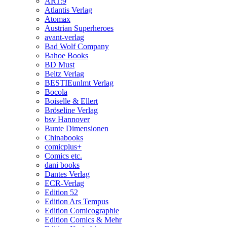
ART:9
Atlantis Verlag
Atomax
Austrian Superheroes
avant-verlag
Bad Wolf Company
Bahoe Books
BD Must
Beltz Verlag
BESTIEunlmt Verlag
Bocola
Boiselle & Ellert
Bröseline Verlag
bsv Hannover
Bunte Dimensionen
Chinabooks
comicplus+
Comics etc.
dani books
Dantes Verlag
ECR-Verlag
Edition 52
Edition Ars Tempus
Edition Comicographie
Edition Comics & Mehr