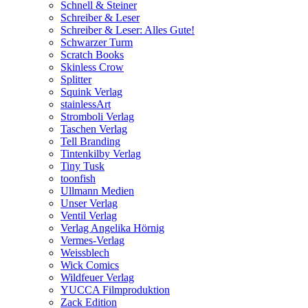
Schnell & Steiner
Schreiber & Leser
Schreiber & Leser: Alles Gute!
Schwarzer Turm
Scratch Books
Skinless Crow
Splitter
Squink Verlag
stainlessArt
Stromboli Verlag
Taschen Verlag
Tell Branding
Tintenkilby Verlag
Tiny Tusk
toonfish
Ullmann Medien
Unser Verlag
Ventil Verlag
Verlag Angelika Hörnig
Vermes-Verlag
Weissblech
Wick Comics
Wildfeuer Verlag
YUCCA Filmproduktion
Zack Edition