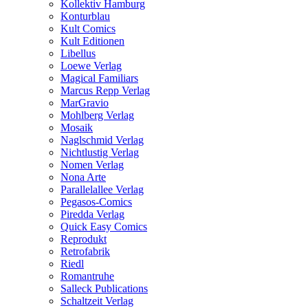
Kollektiv Hamburg
Konturblau
Kult Comics
Kult Editionen
Libellus
Loewe Verlag
Magical Familiars
Marcus Repp Verlag
MarGravio
Mohlberg Verlag
Mosaik
Naglschmid Verlag
Nichtlustig Verlag
Nomen Verlag
Nona Arte
Parallelallee Verlag
Pegasos-Comics
Piredda Verlag
Quick Easy Comics
Reprodukt
Retrofabrik
Riedl
Romantruhe
Salleck Publications
Schaltzeit Verlag