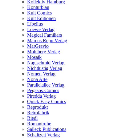
Kollektiv Hamburg
Konturblau
Kult Comics
Kult Editionen
Libellus
Loewe Verlag
Magical Familiars
Marcus Repp Verlag
MarGravio
Mohlberg Verlag
Mosaik
Naglschmid Verlag
Nichtlustig Verlag
Nomen Verlag
Nona Arte
Parallelallee Verlag
Pegasos-Comics
Piredda Verlag
Quick Easy Comics
Reprodukt
Retrofabrik
Riedl
Romantruhe
Salleck Publications
Schaltzeit Verlag