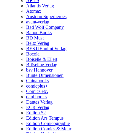
ART:9
Atlantis Verlag
Atomax
Austrian Superheroes
avant-verlag
Bad Wolf Company
Bahoe Books
BD Must
Beltz Verlag
BESTIEunlmt Verlag
Bocola
Boiselle & Ellert
Bröseline Verlag
bsv Hannover
Bunte Dimensionen
Chinabooks
comicplus+
Comics etc.
dani books
Dantes Verlag
ECR-Verlag
Edition 52
Edition Ars Tempus
Edition Comicographie
Edition Comics & Mehr