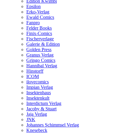
Edition Kwimbi
Epsilon
Erko-Verlag
Ewald Comics
Fanpro
Felder Books
Finix-Comics
Fischerverlage
Galerie & Edition
Golden Press
Granus Verlag
Gringo Comics
Hannibal Verlag
Hinstorff
ICOM
ilovecomics
Impian Verlag
Insektenhaus
Insektenkult
Interdictum Verlag
Jacoby & Stuart
Jaja Verlag
JNK
Johannes Schimmsel Verlag
Knesebeck