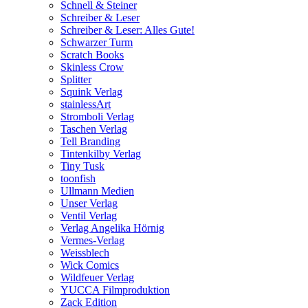
Schnell & Steiner
Schreiber & Leser
Schreiber & Leser: Alles Gute!
Schwarzer Turm
Scratch Books
Skinless Crow
Splitter
Squink Verlag
stainlessArt
Stromboli Verlag
Taschen Verlag
Tell Branding
Tintenkilby Verlag
Tiny Tusk
toonfish
Ullmann Medien
Unser Verlag
Ventil Verlag
Verlag Angelika Hörnig
Vermes-Verlag
Weissblech
Wick Comics
Wildfeuer Verlag
YUCCA Filmproduktion
Zack Edition