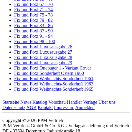
Fix und Foxi 67 - 70
Fix und Foxi 71 - 74
Fix und Foxi 75 - 78
Fix und Foxi 79 - 82
Fix und Foxi 83 - 86
Fix und Foxi 87 - 90
Fix und Foxi 91 - 94
Fix und Foxi 98 - 100
Fix und Foxi Luxusausgabe 26
Fix und Foxi Luxusausgabe 27
Fix und Foxi Luxusausgabe 28
Fix und Foxi Luxusausgabe 29
Fix und Foxi Onepager 1 - Variant Cover
Fix und Foxi Sonderheft Ostern 1960
Fix und Foxi Weihnachts-Sonderheft 1961
Fix und Foxi Weihnachts-Sonderheft 1963
Fix und Foxi Weihnachts-Sonderheft 1965
Startseite
News
Katalog
Vorschau
Händler
Verlage
Über uns
Datenschutz
AGB
Kontakt
Impressum
Anmelden
Copyright © 2026 PPM Vertrieb
PPM Vertriebs GmbH & Co. KG - Verlagsauslieferung und Vertrieb
DE - 32694 Dörentrup, Industriestraße 18