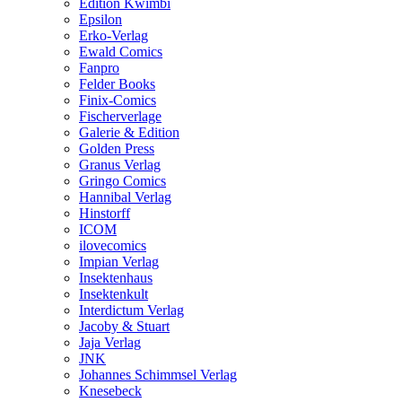
Edition Kwimbi
Epsilon
Erko-Verlag
Ewald Comics
Fanpro
Felder Books
Finix-Comics
Fischerverlage
Galerie & Edition
Golden Press
Granus Verlag
Gringo Comics
Hannibal Verlag
Hinstorff
ICOM
ilovecomics
Impian Verlag
Insektenhaus
Insektenkult
Interdictum Verlag
Jacoby & Stuart
Jaja Verlag
JNK
Johannes Schimmsel Verlag
Knesebeck