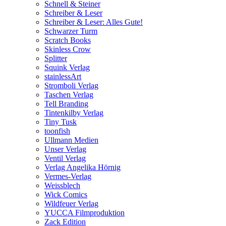
Schnell & Steiner
Schreiber & Leser
Schreiber & Leser: Alles Gute!
Schwarzer Turm
Scratch Books
Skinless Crow
Splitter
Squink Verlag
stainlessArt
Stromboli Verlag
Taschen Verlag
Tell Branding
Tintenkilby Verlag
Tiny Tusk
toonfish
Ullmann Medien
Unser Verlag
Ventil Verlag
Verlag Angelika Hörnig
Vermes-Verlag
Weissblech
Wick Comics
Wildfeuer Verlag
YUCCA Filmproduktion
Zack Edition