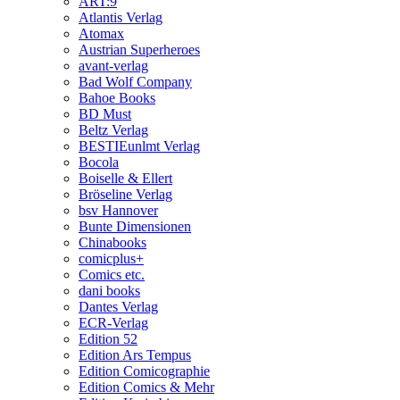
ART:9
Atlantis Verlag
Atomax
Austrian Superheroes
avant-verlag
Bad Wolf Company
Bahoe Books
BD Must
Beltz Verlag
BESTIEunlmt Verlag
Bocola
Boiselle & Ellert
Bröseline Verlag
bsv Hannover
Bunte Dimensionen
Chinabooks
comicplus+
Comics etc.
dani books
Dantes Verlag
ECR-Verlag
Edition 52
Edition Ars Tempus
Edition Comicographie
Edition Comics & Mehr