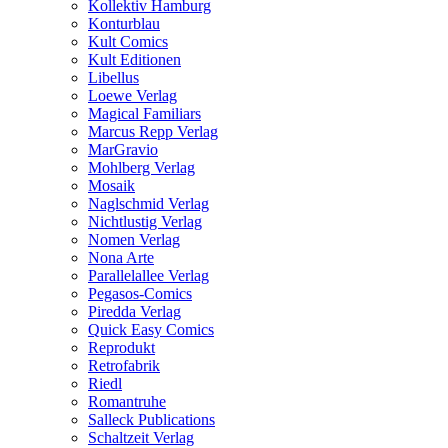
Kollektiv Hamburg
Konturblau
Kult Comics
Kult Editionen
Libellus
Loewe Verlag
Magical Familiars
Marcus Repp Verlag
MarGravio
Mohlberg Verlag
Mosaik
Naglschmid Verlag
Nichtlustig Verlag
Nomen Verlag
Nona Arte
Parallelallee Verlag
Pegasos-Comics
Piredda Verlag
Quick Easy Comics
Reprodukt
Retrofabrik
Riedl
Romantruhe
Salleck Publications
Schaltzeit Verlag