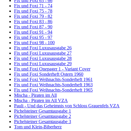
Fix und Foxi 63 - 66
Fix und Foxi 71 - 74
Fix und Foxi 75 - 78
Fix und Foxi 79 - 82
Fix und Foxi 83 - 86
Fix und Foxi 87 - 90
Fix und Foxi 91 - 94
Fix und Foxi 95 - 97
Fix und Foxi 98 - 100
Fix und Foxi Luxusausgabe 26
Fix und Foxi Luxusausgabe 27
Fix und Foxi Luxusausgabe 28
Fix und Foxi Luxusausgabe 29
Fix und Foxi Onepager 1 - Variant Cover
Fix und Foxi Sonderheft Ostern 1960
Fix und Foxi Weihnachts-Sonderheft 1961
Fix und Foxi Weihnachts-Sonderheft 1963
Fix und Foxi Weihnachts-Sonderheft 1965
Mischa - Piraten im All
Mischa - Piraten im All VZA
Pauli - Und das Geheimnis von Schloss Grauenfels VZA
Pichelsteiner Gesamtausgabe 1
Pichelsteiner Gesamtausgabe 2
Pichelsteiner Gesamtausgabe 3
Tom und Klein-Biberherz