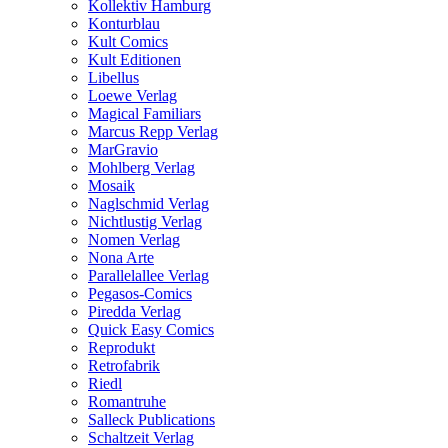
Kollektiv Hamburg
Konturblau
Kult Comics
Kult Editionen
Libellus
Loewe Verlag
Magical Familiars
Marcus Repp Verlag
MarGravio
Mohlberg Verlag
Mosaik
Naglschmid Verlag
Nichtlustig Verlag
Nomen Verlag
Nona Arte
Parallelallee Verlag
Pegasos-Comics
Piredda Verlag
Quick Easy Comics
Reprodukt
Retrofabrik
Riedl
Romantruhe
Salleck Publications
Schaltzeit Verlag