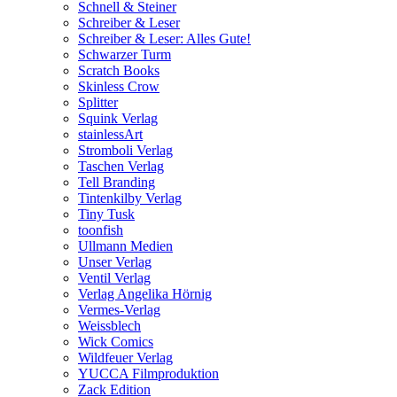
Schnell & Steiner
Schreiber & Leser
Schreiber & Leser: Alles Gute!
Schwarzer Turm
Scratch Books
Skinless Crow
Splitter
Squink Verlag
stainlessArt
Stromboli Verlag
Taschen Verlag
Tell Branding
Tintenkilby Verlag
Tiny Tusk
toonfish
Ullmann Medien
Unser Verlag
Ventil Verlag
Verlag Angelika Hörnig
Vermes-Verlag
Weissblech
Wick Comics
Wildfeuer Verlag
YUCCA Filmproduktion
Zack Edition