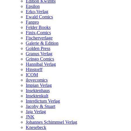
Edition Kwimbi
Epsilon
Erko-Verlag
Ewald Comics
Fanpro
Felder Books
Finix-Comics
Fischerverlage
Galerie & Edition
Golden Press
Granus Verlag
Gringo Comics
Hannibal Verlag
Hinstorff
ICOM
ilovecomics
Impian Verlag
Insektenhaus
Insektenkult
Interdictum Verlag
Jacoby & Stuart
Jaja Verlag
JNK
Johannes Schimmsel Verlag
Knesebeck