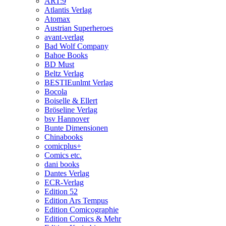
ART:9
Atlantis Verlag
Atomax
Austrian Superheroes
avant-verlag
Bad Wolf Company
Bahoe Books
BD Must
Beltz Verlag
BESTIEunlmt Verlag
Bocola
Boiselle & Ellert
Bröseline Verlag
bsv Hannover
Bunte Dimensionen
Chinabooks
comicplus+
Comics etc.
dani books
Dantes Verlag
ECR-Verlag
Edition 52
Edition Ars Tempus
Edition Comicographie
Edition Comics & Mehr