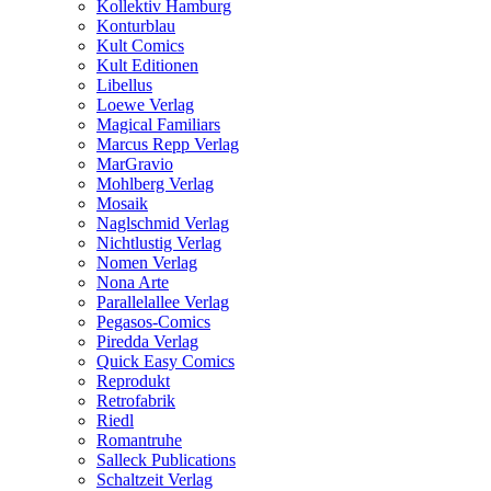
Kollektiv Hamburg
Konturblau
Kult Comics
Kult Editionen
Libellus
Loewe Verlag
Magical Familiars
Marcus Repp Verlag
MarGravio
Mohlberg Verlag
Mosaik
Naglschmid Verlag
Nichtlustig Verlag
Nomen Verlag
Nona Arte
Parallelallee Verlag
Pegasos-Comics
Piredda Verlag
Quick Easy Comics
Reprodukt
Retrofabrik
Riedl
Romantruhe
Salleck Publications
Schaltzeit Verlag