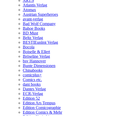
ART:9
Atlantis Verlag
Atomax
Austrian Superheroes
avant-verlag
Bad Wolf Company
Bahoe Books
BD Must
Beltz Verlag
BESTIEunlmt Verlag
Bocola
Boiselle & Ellert
Bröseline Verlag
bsv Hannover
Bunte Dimensionen
Chinabooks
comicplus+
Comics etc.
dani books
Dantes Verlag
ECR-Verlag
Edition 52
Edition Ars Tempus
Edition Comicographie
Edition Comics & Mehr