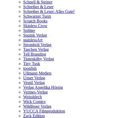
Schnell & Steiner
Schreiber & Leser
Schreiber & Leser: Alles Gute!
Schwarzer Turm
Scratch Books
Skinless Crow
Splitter
Squink Verlag
stainlessArt
Stromboli Verlag
Taschen Verlag
Tell Branding
Tintenkilby Verlag
Tiny Tusk
toonfish
Ullmann Medien
Unser Verlag
Ventil Verlag
Verlag Angelika Hörnig
Vermes-Verlag
Weissblech
Wick Comics
Wildfeuer Verlag
YUCCA Filmproduktion
Zack Edition