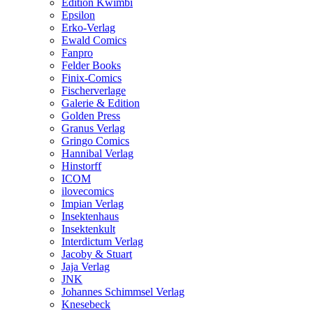
Edition Kwimbi
Epsilon
Erko-Verlag
Ewald Comics
Fanpro
Felder Books
Finix-Comics
Fischerverlage
Galerie & Edition
Golden Press
Granus Verlag
Gringo Comics
Hannibal Verlag
Hinstorff
ICOM
ilovecomics
Impian Verlag
Insektenhaus
Insektenkult
Interdictum Verlag
Jacoby & Stuart
Jaja Verlag
JNK
Johannes Schimmsel Verlag
Knesebeck