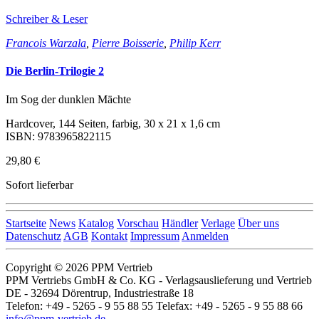
Schreiber & Leser
Francois Warzala
,
Pierre Boisserie
,
Philip Kerr
Die Berlin-Trilogie 2
Im Sog der dunklen Mächte
Hardcover, 144 Seiten, farbig, 30 x 21 x 1,6 cm
ISBN: 9783965822115
29,80 €
Sofort lieferbar
Startseite
News
Katalog
Vorschau
Händler
Verlage
Über uns
Datenschutz
AGB
Kontakt
Impressum
Anmelden
Copyright © 2026 PPM Vertrieb
PPM Vertriebs GmbH & Co. KG - Verlagsauslieferung und Vertrieb
DE - 32694 Dörentrup, Industriestraße 18
Telefon: +49 - 5265 - 9 55 88 55 Telefax: +49 - 5265 - 9 55 88 66
info@ppm-vertrieb.de