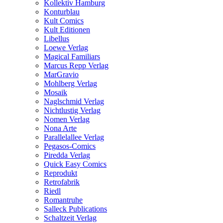
Kollektiv Hamburg
Konturblau
Kult Comics
Kult Editionen
Libellus
Loewe Verlag
Magical Familiars
Marcus Repp Verlag
MarGravio
Mohlberg Verlag
Mosaik
Naglschmid Verlag
Nichtlustig Verlag
Nomen Verlag
Nona Arte
Parallelallee Verlag
Pegasos-Comics
Piredda Verlag
Quick Easy Comics
Reprodukt
Retrofabrik
Riedl
Romantruhe
Salleck Publications
Schaltzeit Verlag