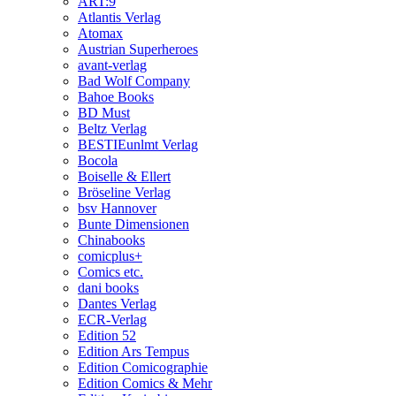
ART:9
Atlantis Verlag
Atomax
Austrian Superheroes
avant-verlag
Bad Wolf Company
Bahoe Books
BD Must
Beltz Verlag
BESTIEunlmt Verlag
Bocola
Boiselle & Ellert
Bröseline Verlag
bsv Hannover
Bunte Dimensionen
Chinabooks
comicplus+
Comics etc.
dani books
Dantes Verlag
ECR-Verlag
Edition 52
Edition Ars Tempus
Edition Comicographie
Edition Comics & Mehr