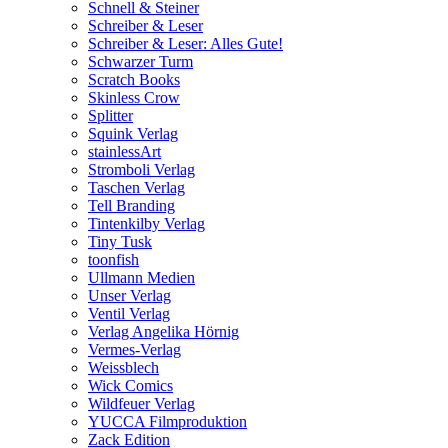
Schnell & Steiner
Schreiber & Leser
Schreiber & Leser: Alles Gute!
Schwarzer Turm
Scratch Books
Skinless Crow
Splitter
Squink Verlag
stainlessArt
Stromboli Verlag
Taschen Verlag
Tell Branding
Tintenkilby Verlag
Tiny Tusk
toonfish
Ullmann Medien
Unser Verlag
Ventil Verlag
Verlag Angelika Hörnig
Vermes-Verlag
Weissblech
Wick Comics
Wildfeuer Verlag
YUCCA Filmproduktion
Zack Edition