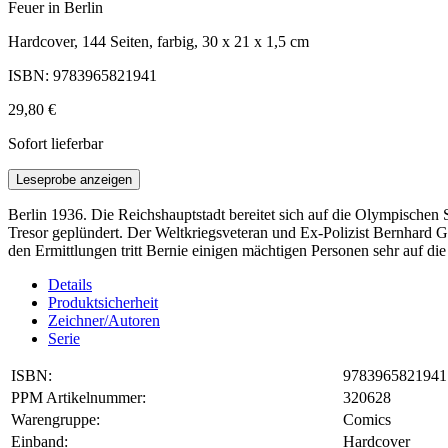
Feuer in Berlin
Hardcover, 144 Seiten, farbig, 30 x 21 x 1,5 cm
ISBN: 9783965821941
29,80 €
Sofort lieferbar
Leseprobe anzeigen
Berlin 1936. Die Reichshauptstadt bereitet sich auf die Olympischen 
Tresor geplündert. Der Weltkriegsveteran und Ex-Polizist Bernhard G
den Ermittlungen tritt Bernie einigen mächtigen Personen sehr auf d
Details
Produktsicherheit
Zeichner/Autoren
Serie
ISBN:
9783965821941
PPM Artikelnummer:
320628
Warengruppe:
Comics
Einband:
Hardcover