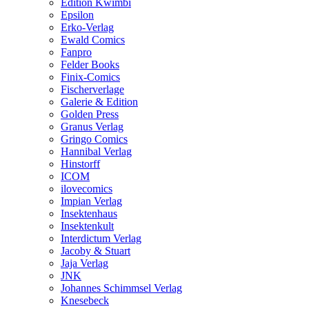
Edition Kwimbi
Epsilon
Erko-Verlag
Ewald Comics
Fanpro
Felder Books
Finix-Comics
Fischerverlage
Galerie & Edition
Golden Press
Granus Verlag
Gringo Comics
Hannibal Verlag
Hinstorff
ICOM
ilovecomics
Impian Verlag
Insektenhaus
Insektenkult
Interdictum Verlag
Jacoby & Stuart
Jaja Verlag
JNK
Johannes Schimmsel Verlag
Knesebeck