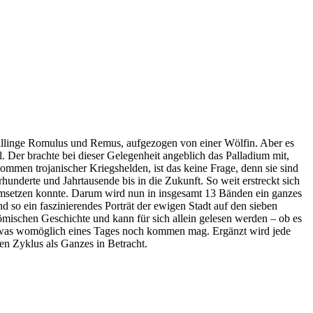
willinge Romulus und Remus, aufgezogen von einer Wölfin. Aber es
 Der brachte bei dieser Gelegenheit angeblich das Palladium mit,
ommen trojanischer Kriegshelden, ist das keine Frage, denn sie sind
nderte und Jahrtausende bis in die Zukunft. So weit erstreckt sich
t umsetzen konnte. Darum wird nun in insgesamt 13 Bänden ein ganzes
o ein faszinierendes Porträt der ewigen Stadt auf den sieben
ömischen Geschichte und kann für sich allein gelesen werden – ob es
das, was womöglich eines Tages noch kommen mag. Ergänzt wird jede
en Zyklus als Ganzes in Betracht.