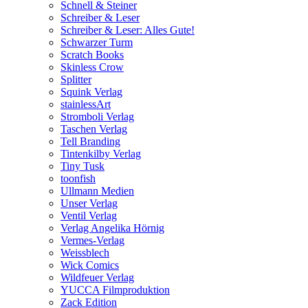
Schnell & Steiner
Schreiber & Leser
Schreiber & Leser: Alles Gute!
Schwarzer Turm
Scratch Books
Skinless Crow
Splitter
Squink Verlag
stainlessArt
Stromboli Verlag
Taschen Verlag
Tell Branding
Tintenkilby Verlag
Tiny Tusk
toonfish
Ullmann Medien
Unser Verlag
Ventil Verlag
Verlag Angelika Hörnig
Vermes-Verlag
Weissblech
Wick Comics
Wildfeuer Verlag
YUCCA Filmproduktion
Zack Edition