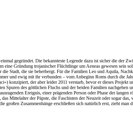
einmal gegründet. Die bekannteste Legende dazu ist sicher die der Z
m eine Gründung trojanischer Flüchtlinge um Aeneas gewesen sein soll.
 die Stadt, die sie beherbergt. Für die Familien Leo und Aquila, Nachk
mmer und ewig mit ihr verbunden – vom Anbeginn Roms durch die Jahrhu
i«) konzipiert, der aber leider 2011 verstarb, bevor er dieses Projek
Spuren des göttlichen Fluchs und der beiden Familien nachgehen und s
rausragenden Ereignis, einer prägenden Person oder Phase der langen r
t, das Mittelalter der Päpste, die Faschisten der Neuzeit oder sogar 
ie großen Zusammenhänge erschließen sich natürlich erst, zieht man d