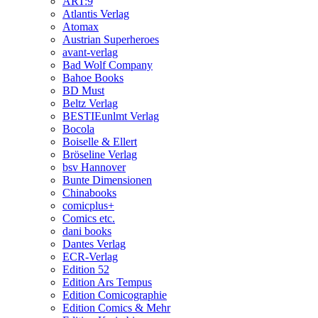
ART:9
Atlantis Verlag
Atomax
Austrian Superheroes
avant-verlag
Bad Wolf Company
Bahoe Books
BD Must
Beltz Verlag
BESTIEunlmt Verlag
Bocola
Boiselle & Ellert
Bröseline Verlag
bsv Hannover
Bunte Dimensionen
Chinabooks
comicplus+
Comics etc.
dani books
Dantes Verlag
ECR-Verlag
Edition 52
Edition Ars Tempus
Edition Comicographie
Edition Comics & Mehr