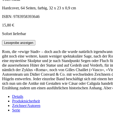
Hardcover, 64 Seiten, farbig, 32 x 23 x 0,9 cm
ISBN: 9783958393646
15,80 €
Sofort lieferbar
Leseprobe anzeigen
Rom, die »ewige Stadt« – doch auch die wurde natürlich irgendwann 
gibt noch eine weitere, kaum weniger spektakuläre Sage, nach der Ro
eine mysteriöse Skulptur und je nach Standpunkt Segen oder Fluch für
die ausersehenen Hüter der Statue und auf Gedeih und Verderb, für i
nämlich der Zyklus »Roma«, noch von Gilles Chaillet (»Vasco«, »Vinc
Autorenteam um Didier Convard & Co. mit wechselnden Zeichnern den 
Hügeln entwerfen. Jeder einzelne Band beschäftigt sich mit einem he
sich nun um die Antike mit Gestalten wie Cäsar oder Caligula handel
Erzählung zudem um einen ausführlichen historischen Anhang. Aber d
Details
Produktsicherheit
Zeichner/Autoren
Serie