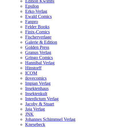
Edition Kwimbi
Epsilon
Erko-Verlag
Ewald Comics
Fanpro
Felder Books
Finix-Comics
Fischerverlage
Galerie & Edition
Golden Press
Granus Verlag
Gringo Comics
Hannibal Verlag
Hinstorff
ICOM
ilovecomics
Impian Verlag
Insektenhaus
Insektenkult
Interdictum Verlag
Jacoby & Stuart
Jaja Verlag
JNK
Johannes Schimmsel Verlag
Knesebeck