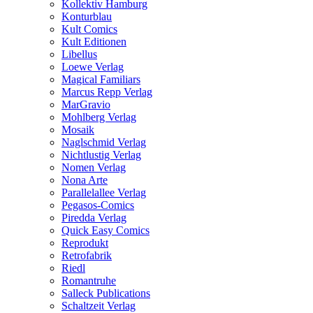
Kollektiv Hamburg
Konturblau
Kult Comics
Kult Editionen
Libellus
Loewe Verlag
Magical Familiars
Marcus Repp Verlag
MarGravio
Mohlberg Verlag
Mosaik
Naglschmid Verlag
Nichtlustig Verlag
Nomen Verlag
Nona Arte
Parallelallee Verlag
Pegasos-Comics
Piredda Verlag
Quick Easy Comics
Reprodukt
Retrofabrik
Riedl
Romantruhe
Salleck Publications
Schaltzeit Verlag