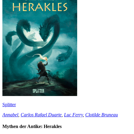
Splitter
Annabel
,
Carlos Rafael Duarte
,
Luc Ferry
,
Clotilde Bruneau
Mythen der Antike: Herakles