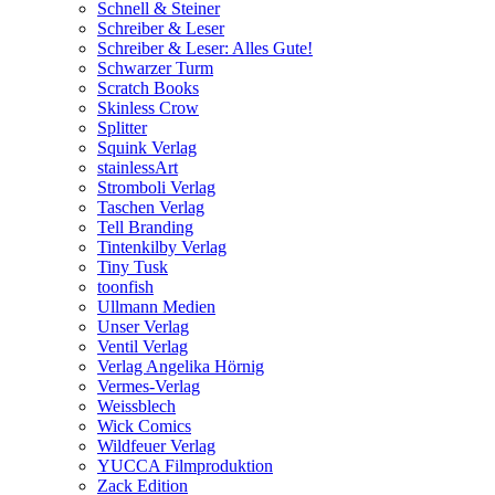
Schnell & Steiner
Schreiber & Leser
Schreiber & Leser: Alles Gute!
Schwarzer Turm
Scratch Books
Skinless Crow
Splitter
Squink Verlag
stainlessArt
Stromboli Verlag
Taschen Verlag
Tell Branding
Tintenkilby Verlag
Tiny Tusk
toonfish
Ullmann Medien
Unser Verlag
Ventil Verlag
Verlag Angelika Hörnig
Vermes-Verlag
Weissblech
Wick Comics
Wildfeuer Verlag
YUCCA Filmproduktion
Zack Edition