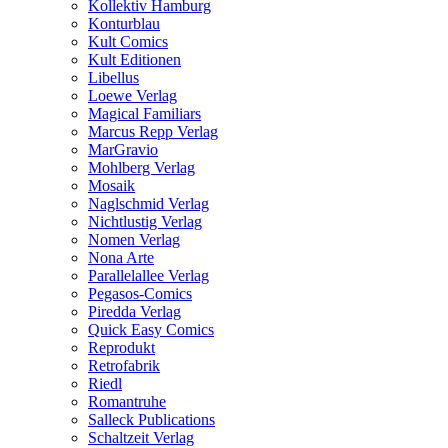
Kollektiv Hamburg
Konturblau
Kult Comics
Kult Editionen
Libellus
Loewe Verlag
Magical Familiars
Marcus Repp Verlag
MarGravio
Mohlberg Verlag
Mosaik
Naglschmid Verlag
Nichtlustig Verlag
Nomen Verlag
Nona Arte
Parallelallee Verlag
Pegasos-Comics
Piredda Verlag
Quick Easy Comics
Reprodukt
Retrofabrik
Riedl
Romantruhe
Salleck Publications
Schaltzeit Verlag