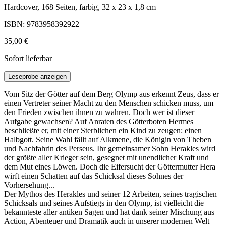
Hardcover, 168 Seiten, farbig, 32 x 23 x 1,8 cm
ISBN: 9783958392922
35,00 €
Sofort lieferbar
Leseprobe anzeigen
Vom Sitz der Götter auf dem Berg Olymp aus erkennt Zeus, dass er
einen Vertreter seiner Macht zu den Menschen schicken muss, um
den Frieden zwischen ihnen zu wahren. Doch wer ist dieser
Aufgabe gewachsen? Auf Anraten des Götterboten Hermes
beschließte er, mit einer Sterblichen ein Kind zu zeugen: einen
Halbgott. Seine Wahl fällt auf Alkmene, die Königin von Theben
und Nachfahrin des Perseus. Ihr gemeinsamer Sohn Herakles wird
der größte aller Krieger sein, gesegnet mit unendlicher Kraft und
dem Mut eines Löwen. Doch die Eifersucht der Göttermutter Hera
wirft einen Schatten auf das Schicksal dieses Sohnes der
Vorhersehung...
Der Mythos des Herakles und seiner 12 Arbeiten, seines tragischen
Schicksals und seines Aufstiegs in den Olymp, ist vielleicht die
bekannteste aller antiken Sagen und hat dank seiner Mischung aus
Action, Abenteuer und Dramatik auch in unserer modernen Welt