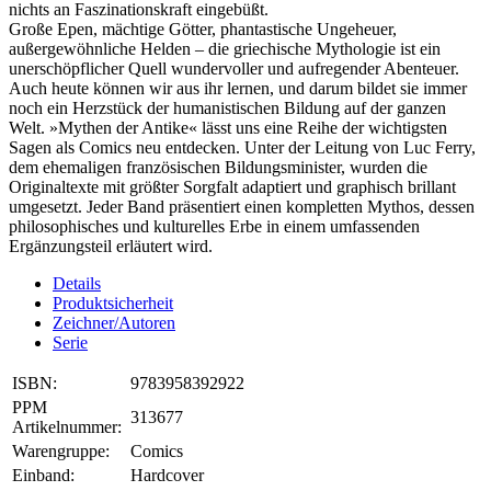
nichts an Faszinationskraft eingebüßt.
Große Epen, mächtige Götter, phantastische Ungeheuer,
außergewöhnliche Helden – die griechische Mythologie ist ein
unerschöpflicher Quell wundervoller und aufregender Abenteuer.
Auch heute können wir aus ihr lernen, und darum bildet sie immer
noch ein Herzstück der humanistischen Bildung auf der ganzen
Welt. »Mythen der Antike« lässt uns eine Reihe der wichtigsten
Sagen als Comics neu entdecken. Unter der Leitung von Luc Ferry,
dem ehemaligen französischen Bildungsminister, wurden die
Originaltexte mit größter Sorgfalt adaptiert und graphisch brillant
umgesetzt. Jeder Band präsentiert einen kompletten Mythos, dessen
philosophisches und kulturelles Erbe in einem umfassenden
Ergänzungsteil erläutert wird.
Details
Produktsicherheit
Zeichner/Autoren
Serie
ISBN:
9783958392922
PPM
313677
Artikelnummer:
Warengruppe:
Comics
Einband:
Hardcover