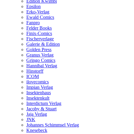
Edition Kwimbi
Epsilon
Erko-Verlag
Ewald Comics
Fanpro
Felder Books
Finix-Comics
Fischerverlage
Galerie & Edition
Golden Press
Granus Verlag
Gringo Comics
Hannibal Verlag
Hinstorff
ICOM
ilovecomics
Impian Verlag
Insektenhaus
Insektenkult
Interdictum Verlag
Jacoby & Stuart
Jaja Verlag
JNK
Johannes Schimmsel Verlag
Knesebeck