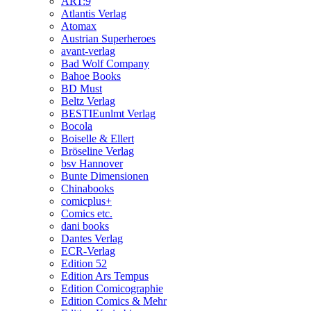
ART:9
Atlantis Verlag
Atomax
Austrian Superheroes
avant-verlag
Bad Wolf Company
Bahoe Books
BD Must
Beltz Verlag
BESTIEunlmt Verlag
Bocola
Boiselle & Ellert
Bröseline Verlag
bsv Hannover
Bunte Dimensionen
Chinabooks
comicplus+
Comics etc.
dani books
Dantes Verlag
ECR-Verlag
Edition 52
Edition Ars Tempus
Edition Comicographie
Edition Comics & Mehr