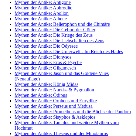
Mythen der Antike: Antigone
Mythen der Antike: Aphrodite
Mythen der Antike: Apollon
Mythen der Antike: Athene
Mythen der Antike: Bellerophon und die Chimäre
Mythen der Antike: Die Geburt der Götter
Mythen der Antike: Die Kriege des Zeus
Mythen der Antike: Die Liebschaften des Zeus
Mythen der Antike: Die Odyssee
Mythen der Antike: Die Unterwelt - Im Reich des Hades
Mythen der Antike: Dionysos
Mythen der Antike: Eros & Psyche
Mythen der Antike: Gilgamesch
Mythen der Antike: Jason und das Goldene Vlies
(Neuauflage)
Mythen der Antike: König Midas
Mythen der Antike: Narziss & Pygmalion
Mythen der Antike: Ödipus
Mythen der Antike: Orpheus und Eurydike
Mythen der Antike: Perseus und Medusa
Mythen der Antike: Prometheus und die Büchse der Pandora
Mythen der Antike: Sisyphos & Asklepios
Mythen der Antike: Tantalos und weitere Mythen vom
Hochmut
Mythen der Antike: Theseus und der Minotaurus