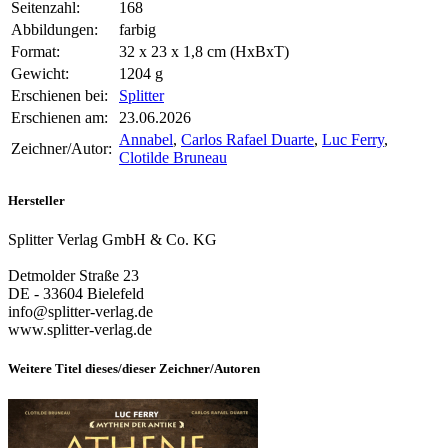
Seitenzahl:
168
Abbildungen:
farbig
Format:
32 x 23 x 1,8 cm (HxBxT)
Gewicht:
1204 g
Erschienen bei:
Splitter
Erschienen am:
23.06.2026
Annabel
,
Carlos Rafael Duarte
,
Luc Ferry
,
Zeichner/Autor:
Clotilde Bruneau
Hersteller
Splitter Verlag GmbH & Co. KG
Detmolder Straße 23
DE - 33604 Bielefeld
info@splitter-verlag.de
www.splitter-verlag.de
Weitere Titel dieses/dieser Zeichner/Autoren