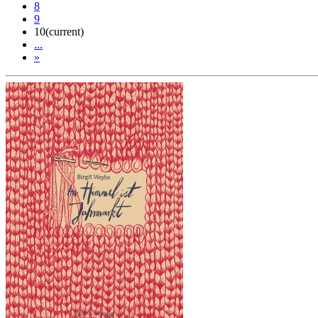
8
9
10
(current)
...
»