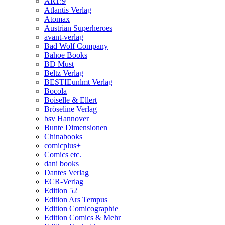
ART:9
Atlantis Verlag
Atomax
Austrian Superheroes
avant-verlag
Bad Wolf Company
Bahoe Books
BD Must
Beltz Verlag
BESTIEunlmt Verlag
Bocola
Boiselle & Ellert
Bröseline Verlag
bsv Hannover
Bunte Dimensionen
Chinabooks
comicplus+
Comics etc.
dani books
Dantes Verlag
ECR-Verlag
Edition 52
Edition Ars Tempus
Edition Comicographie
Edition Comics & Mehr