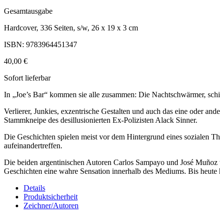
Gesamtausgabe
Hardcover, 336 Seiten, s/w, 26 x 19 x 3 cm
ISBN: 9783964451347
40,00 €
Sofort lieferbar
In „Joe’s Bar“ kommen sie alle zusammen: Die Nachtschwärmer, schil
Verlierer, Junkies, exzentrische Gestalten und auch das eine oder and
Stammkneipe des desillusionierten Ex-Polizisten Alack Sinner.
Die Geschichten spielen meist vor dem Hintergrund eines sozialen T
aufeinandertreffen.
Die beiden argentinischen Autoren Carlos Sampayo und José Muñoz w
Geschichten eine wahre Sensation innerhalb des Mediums. Bis heute ha
Details
Produktsicherheit
Zeichner/Autoren