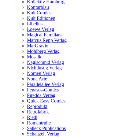
Kollektiv Hamburg
Konturblau
Kult Comics
Kult Editionen
Libellus
Loewe Verlag
Magical Familiars
Marcus Repp Verlag
MarGravio
Mohlberg Verlag
Mosaik
Naglschmid Verlag
Nichtlustig Verlag
Nomen Verlag
Nona Arte
Parallelallee Verlag
Pegasos-Comics
Piredda Verlag
Quick Easy Comics
Reprodukt
Retrofabrik
Riedl
Romantruhe
Salleck Publications
Schaltzeit Verlag