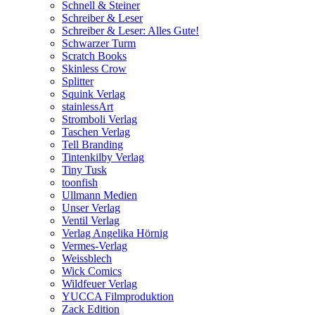
Schnell & Steiner
Schreiber & Leser
Schreiber & Leser: Alles Gute!
Schwarzer Turm
Scratch Books
Skinless Crow
Splitter
Squink Verlag
stainlessArt
Stromboli Verlag
Taschen Verlag
Tell Branding
Tintenkilby Verlag
Tiny Tusk
toonfish
Ullmann Medien
Unser Verlag
Ventil Verlag
Verlag Angelika Hörnig
Vermes-Verlag
Weissblech
Wick Comics
Wildfeuer Verlag
YUCCA Filmproduktion
Zack Edition