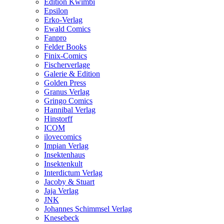
Edition Kwimbi
Epsilon
Erko-Verlag
Ewald Comics
Fanpro
Felder Books
Finix-Comics
Fischerverlage
Galerie & Edition
Golden Press
Granus Verlag
Gringo Comics
Hannibal Verlag
Hinstorff
ICOM
ilovecomics
Impian Verlag
Insektenhaus
Insektenkult
Interdictum Verlag
Jacoby & Stuart
Jaja Verlag
JNK
Johannes Schimmsel Verlag
Knesebeck