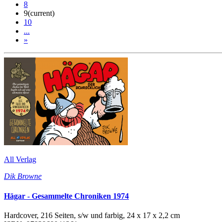
8
9
(current)
10
...
»
All Verlag
Dik Browne
Hägar - Gesammelte Chroniken 1974
Hardcover, 216 Seiten, s/w und farbig, 24 x 17 x 2,2 cm