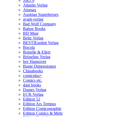
ART:9
Atlantis Verlag
Atomax
Austrian Superheroes
avant-verlag
Bad Wolf Company
Bahoe Books
BD Must
Beltz Verlag
BESTIEunlmt Verlag
Bocola
Boiselle & Ellert
Bröseline Verlag
bsv Hannover
Bunte Dimensionen
Chinabooks
comicplus+
Comics etc.
dani books
Dantes Verlag
ECR-Verlag
Edition 52
Edition Ars Tempus
Edition Comicographie
Edition Comics & Mehr