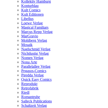
Kollektiv Hamburg
Konturblau
Kult Comics
Kult Editionen
Libellus
Loewe Verlag
Magical Familiars
Marcus Repp Verlag
MarGravio
Mohlberg Verlag
Mosaik
Naglschmid Verlag
Nichtlustig Verlag
Nomen Verlag
Nona Arte
Parallelallee Verlag
Pegasos-Comics
Piredda Verlag
Quick Easy Comics
Reprodukt
Retrofabrik
Riedl
Romantruhe
Salleck Publications
Schaltzeit Verlag