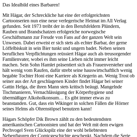
Das Idealbild eines Barbaren!
Mit Hägar, der Schreckliche hat eine der erfolgreichsten
Cartoonserien nun eine neue verlegerische Heimat im All Verlag
gefunden. Seit 1973 treibt der in den Berufsfeldern Plündern,
Rauben und Brandschatzen erfolgreiche norwegische
Geschäftsmann zur Freude von Fans auf der ganzen Welt sein
Unwesen. Dabei erweist er sich stets als echter Barbar, der gerne
Löffelbiskuit in sein Bier tunkt und ungern badet. Neben seinen
beruflichen Verpflichtungen reüssiert Hägar auch als treusorgender
Familienvater, wobei es ihm seine Lieben nicht immer leicht
machen. Sein Sohn Hamlet präsentiert sich als Frauenversteher und
hält wenig vom Raufen, dafür strebt seine hauswirtschaftlich wenig
begabte Tochter Honi eine Karriere als Kriegerin an. Wenig Trost ob
seiner aus der Art geschlagenen Kinder findet Hägar bei seiner
Gattin Helga, die ihren Mann stets kritisch beäugt. Mangelnde
Tischmanieren, Vernachlässigung der Körperhygiene und
übermäßiger Alkoholkonsum… Es gibt immer etwas zu
beanstanden. Gut, dass ein Wikinger in solchen Fällen die Hörner
seines Helms als Ohrenstöpsel benutzen kann!
Hägars Schöpfer Dik Brown zählt zu den bedeutendsten
amerikanischen Cartoonisten und hat der Welt mit dem ewigen
Pechvogel Sven Glückspilz eine der wohl beliebtesten
Nebenfiguren der Comicgeschichte geschenkt. Nachdem die Serie