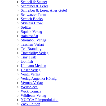
Schnell & Steiner
Schreiber & Leser
Schreiber & Leser: Alles Gute!
Schwarzer Turm
Scratch Books
Skinless Crow
Splitter
Squink Verlag
stainlessArt
Stromboli Verlag
Taschen Verlag
Tell Branding
Tintenkilby Verlag
Tiny Tusk
toonfish
Ullmann Medien
Unser Verlag
Ventil Verlag
Verlag Angelika Hörnig
Vermes-Verlag
Weissblech
Wick Comics
Wildfeuer Verlag
YUCCA Filmproduktion
Zack Edition