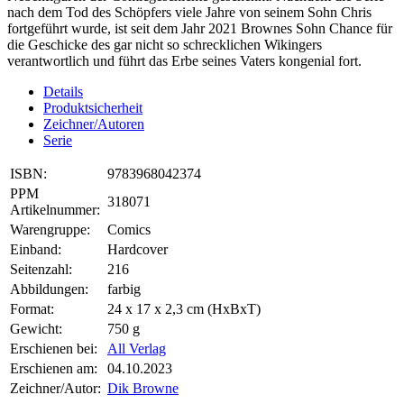
nach dem Tod des Schöpfers viele Jahre von seinem Sohn Chris
fortgeführt wurde, ist seit dem Jahr 2021 Brownes Sohn Chance für
die Geschicke des gar nicht so schrecklichen Wikingers
verantwortlich und führt das Erbe seines Vaters kongenial fort.
Details
Produktsicherheit
Zeichner/Autoren
Serie
ISBN:
9783968042374
PPM
318071
Artikelnummer:
Warengruppe:
Comics
Einband:
Hardcover
Seitenzahl:
216
Abbildungen:
farbig
Format:
24 x 17 x 2,3 cm (HxBxT)
Gewicht:
750 g
Erschienen bei:
All Verlag
Erschienen am:
04.10.2023
Zeichner/Autor:
Dik Browne