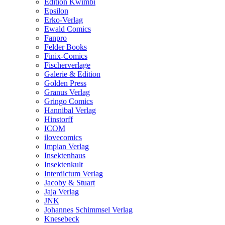
Edition Kwimbi
Epsilon
Erko-Verlag
Ewald Comics
Fanpro
Felder Books
Finix-Comics
Fischerverlage
Galerie & Edition
Golden Press
Granus Verlag
Gringo Comics
Hannibal Verlag
Hinstorff
ICOM
ilovecomics
Impian Verlag
Insektenhaus
Insektenkult
Interdictum Verlag
Jacoby & Stuart
Jaja Verlag
JNK
Johannes Schimmsel Verlag
Knesebeck