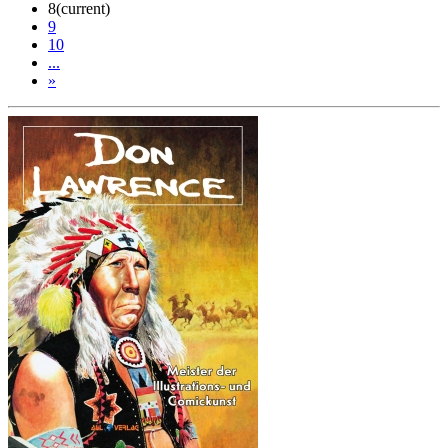
8
(current)
9
10
...
»