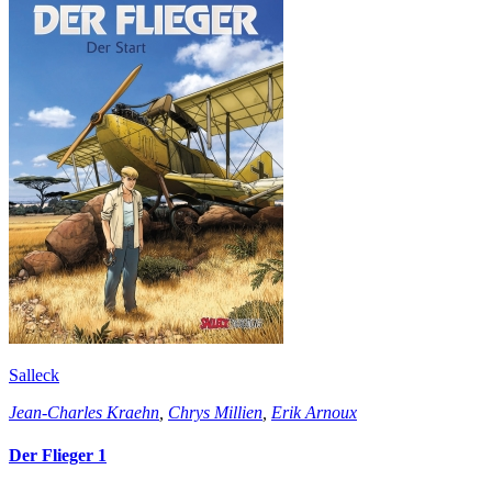
Salleck
Jean-Charles Kraehn
,
Chrys Millien
,
Erik Arnoux
Der Flieger 1