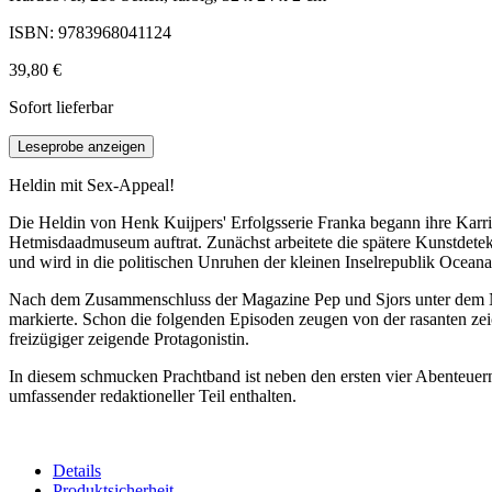
ISBN: 9783968041124
39,80 €
Sofort lieferbar
Leseprobe anzeigen
Heldin mit Sex-Appeal!
Die Heldin von Henk Kuijpers' Erfolgsserie Franka begann ihre Karri
Hetmisdaadmuseum auftrat. Zunächst arbeitete die spätere Kunstdetekt
und wird in die politischen Unruhen der kleinen Inselrepublik Oceana
Nach dem Zusammenschluss der Magazine Pep und Sjors unter dem Nam
markierte. Schon die folgenden Episoden zeugen von der rasanten ze
freizügiger zeigende Protagonistin.
In diesem schmucken Prachtband ist neben den ersten vier Abenteuern 
umfassender redaktioneller Teil enthalten.
Details
Produktsicherheit