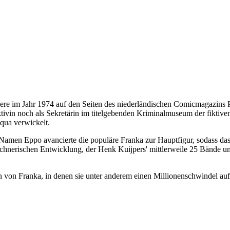
ere im Jahr 1974 auf den Seiten des niederländischen Comicmagazins P
ivin noch als Sekretärin im titelgebenden Kriminalmuseum der fiktiven 
qua verwickelt.
en Eppo avancierte die populäre Franka zur Hauptfigur, sodass das zw
ichnerischen Entwicklung, der Henk Kuijpers' mittlerweile 25 Bände um
von Franka, in denen sie unter anderem einen Millionenschwindel aufde