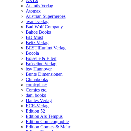
ART:9
Atlantis Verlag
Atomax
Austrian Superheroes
avant-verlag
Bad Wolf Company
Bahoe Books
BD Must
Beltz Verlag
BESTIEunlmt Verlag
Bocola
Boiselle & Ellert
Bröseline Verlag
bsv Hannover
Bunte Dimensionen
Chinabooks
comicplus+
Comics etc.
dani books
Dantes Verlag
ECR-Verlag
Edition 52
Edition Ars Tempus
Edition Comicographie
Edition Comics & Mehr