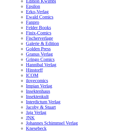
Edition Kwimbi
Epsilon
Erko-Verlag
Ewald Comics
Fanpro
Felder Books
Finix-Comics
Fischerverlage
Galerie & Edition
Golden Press
Granus Verlag
Gringo Comics
Hannibal Verlag
Hinstorff
ICOM
ilovecomics
Impian Verlag
Insektenhaus
Insektenkult
Interdictum Verlag
Jacoby & Stuart
Jaja Verlag
JNK
Johannes Schimmsel Verlag
Knesebeck