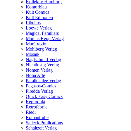
Kollektiv Hamburg
Konturblau
Kult Comics
Kult Editionen
Libellus
Loewe Verlag
Magical Familiars
Marcus Repp Verlag
MarGravio
Mohlberg Verlag
Mosaik
Naglschmid Verlag
Nichtlustig Verlag
Nomen Verlag
Nona Arte
Parallelallee Verlag
Pegasos-Comics
Piredda Verlag
Quick Easy Comics
Reprodukt
Retrofabrik
Riedl
Romantruhe
Salleck Publications
Schaltzeit Verlag