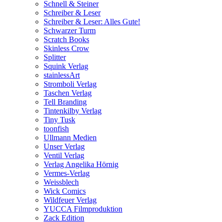
Schnell & Steiner
Schreiber & Leser
Schreiber & Leser: Alles Gute!
Schwarzer Turm
Scratch Books
Skinless Crow
Splitter
Squink Verlag
stainlessArt
Stromboli Verlag
Taschen Verlag
Tell Branding
Tintenkilby Verlag
Tiny Tusk
toonfish
Ullmann Medien
Unser Verlag
Ventil Verlag
Verlag Angelika Hörnig
Vermes-Verlag
Weissblech
Wick Comics
Wildfeuer Verlag
YUCCA Filmproduktion
Zack Edition