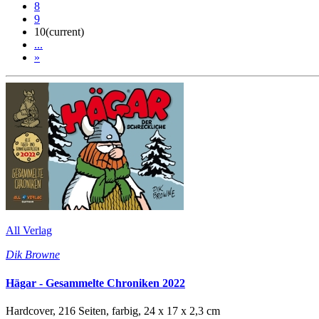
8
9
10
(current)
...
»
All Verlag
Dik Browne
Hägar - Gesammelte Chroniken 2022
Hardcover, 216 Seiten, farbig, 24 x 17 x 2,3 cm