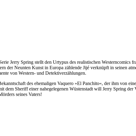
erie Jerry Spring stellt den Urtypus des realistischen Westerncomics f
rn der Neunten Kunst in Europa zählende Jijé verknüpft in seinen atmo
ente von Western- und Detektiverzählungen.
ekanntschaft des ehemaligen Vaquero »El Panchito«, der ihm von einer
mit dem Sheriff einer nahegelegenen Wüstenstadt will Jerry Spring der
Mörders seines Vaters!