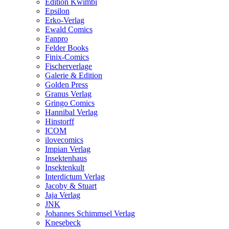
Edition Kwimbi
Epsilon
Erko-Verlag
Ewald Comics
Fanpro
Felder Books
Finix-Comics
Fischerverlage
Galerie & Edition
Golden Press
Granus Verlag
Gringo Comics
Hannibal Verlag
Hinstorff
ICOM
ilovecomics
Impian Verlag
Insektenhaus
Insektenkult
Interdictum Verlag
Jacoby & Stuart
Jaja Verlag
JNK
Johannes Schimmsel Verlag
Knesebeck