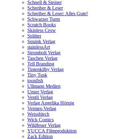
Schnell & Steiner
Schreiber & Leser
Schreiber & Leser: Alles Gute!
Schwarzer Turm
Scratch Books
Skinless Crow
Splitter
Squink Verlag
stainlessArt
Stromboli Verlag
Taschen Verlag
Tell Branding
Tintenkilby Verlag
Tiny Tusk
toonfish
Ullmann Medien
Unser Verlag
Ventil Verlag
Verlag Angelika Hörnig
Vermes-Verlag
Weissblech
Wick Comics
Wildfeuer Verlag
YUCCA Filmproduktion
Zack Edition