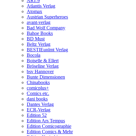
ART:9
Atlantis Verlag
Atomax
Austrian Superheroes
avant-verlag
Bad Wolf Company
Bahoe Books
BD Must
Beltz Verlag
BESTIEunlmt Verlag
Bocola
Boiselle & Ellert
Bröseline Verlag
bsv Hannover
Bunte Dimensionen
Chinabooks
comicplus+
Comics etc.
dani books
Dantes Verlag
ECR-Verlag
Edition 52
Edition Ars Tempus
Edition Comicographie
Edition Comics & Mehr