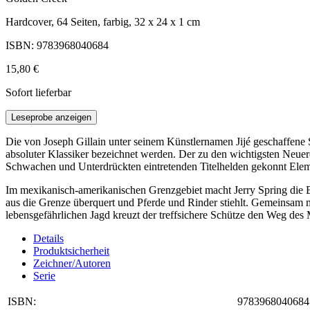
Hardcover, 64 Seiten, farbig, 32 x 24 x 1 cm
ISBN: 9783968040684
15,80 €
Sofort lieferbar
Leseprobe anzeigen
Die von Joseph Gillain unter seinem Künstlernamen Jijé geschaffene S
absoluter Klassiker bezeichnet werden. Der zu den wichtigsten Neuere
Schwachen und Unterdrückten eintretenden Titelhelden gekonnt Elem
Im mexikanisch-amerikanischen Grenzgebiet macht Jerry Spring die B
aus die Grenze überquert und Pferde und Rinder stiehlt. Gemeinsam 
lebensgefährlichen Jagd kreuzt der treffsichere Schütze den Weg des 
Details
Produktsicherheit
Zeichner/Autoren
Serie
ISBN:
9783968040684