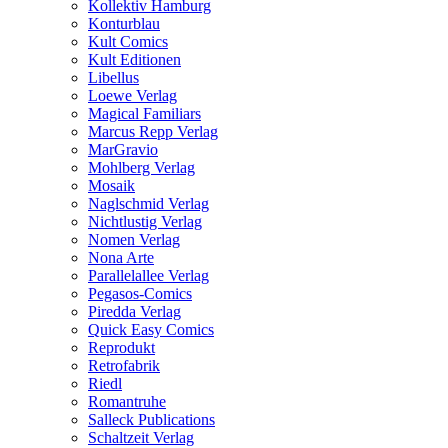
Kollektiv Hamburg
Konturblau
Kult Comics
Kult Editionen
Libellus
Loewe Verlag
Magical Familiars
Marcus Repp Verlag
MarGravio
Mohlberg Verlag
Mosaik
Naglschmid Verlag
Nichtlustig Verlag
Nomen Verlag
Nona Arte
Parallelallee Verlag
Pegasos-Comics
Piredda Verlag
Quick Easy Comics
Reprodukt
Retrofabrik
Riedl
Romantruhe
Salleck Publications
Schaltzeit Verlag