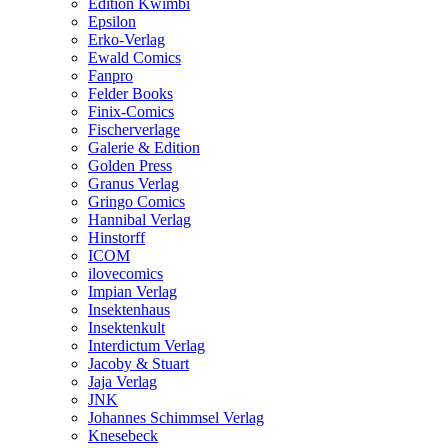
Edition Kwimbi
Epsilon
Erko-Verlag
Ewald Comics
Fanpro
Felder Books
Finix-Comics
Fischerverlage
Galerie & Edition
Golden Press
Granus Verlag
Gringo Comics
Hannibal Verlag
Hinstorff
ICOM
ilovecomics
Impian Verlag
Insektenhaus
Insektenkult
Interdictum Verlag
Jacoby & Stuart
Jaja Verlag
JNK
Johannes Schimmsel Verlag
Knesebeck