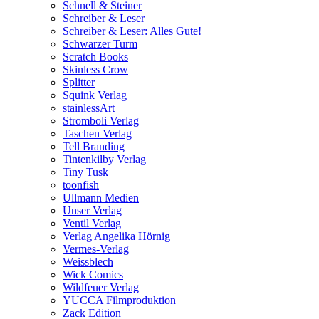
Schnell & Steiner
Schreiber & Leser
Schreiber & Leser: Alles Gute!
Schwarzer Turm
Scratch Books
Skinless Crow
Splitter
Squink Verlag
stainlessArt
Stromboli Verlag
Taschen Verlag
Tell Branding
Tintenkilby Verlag
Tiny Tusk
toonfish
Ullmann Medien
Unser Verlag
Ventil Verlag
Verlag Angelika Hörnig
Vermes-Verlag
Weissblech
Wick Comics
Wildfeuer Verlag
YUCCA Filmproduktion
Zack Edition