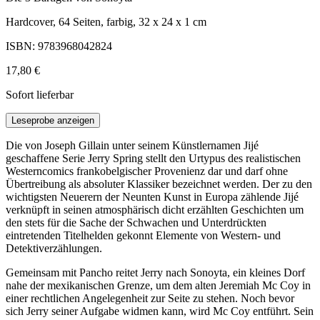
Hardcover, 64 Seiten, farbig, 32 x 24 x 1 cm
ISBN: 9783968042824
17,80 €
Sofort lieferbar
Leseprobe anzeigen
Die von Joseph Gillain unter seinem Künstlernamen Jijé
geschaffene Serie Jerry Spring stellt den Urtypus des realistischen
Westerncomics frankobelgischer Provenienz dar und darf ohne
Übertreibung als absoluter Klassiker bezeichnet werden. Der zu den
wichtigsten Neuerern der Neunten Kunst in Europa zählende Jijé
verknüpft in seinen atmosphärisch dicht erzählten Geschichten um
den stets für die Sache der Schwachen und Unterdrückten
eintretenden Titelhelden gekonnt Elemente von Western- und
Detektiverzählungen.
Gemeinsam mit Pancho reitet Jerry nach Sonoyta, ein kleines Dorf
nahe der mexikanischen Grenze, um dem alten Jeremiah Mc Coy in
einer rechtlichen Angelegenheit zur Seite zu stehen. Noch bevor
sich Jerry seiner Aufgabe widmen kann, wird Mc Coy entführt. Sein