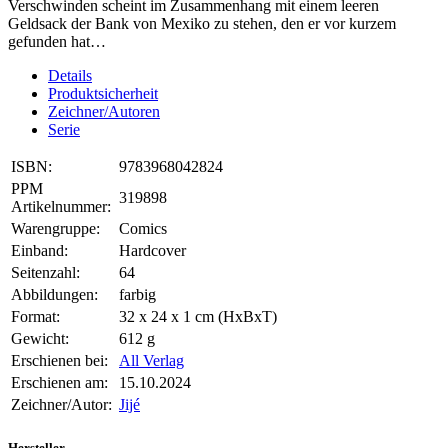
Verschwinden scheint im Zusammenhang mit einem leeren
Geldsack der Bank von Mexiko zu stehen, den er vor kurzem
gefunden hat…
Details
Produktsicherheit
Zeichner/Autoren
Serie
ISBN:
9783968042824
PPM
319898
Artikelnummer:
Warengruppe:
Comics
Einband:
Hardcover
Seitenzahl:
64
Abbildungen:
farbig
Format:
32 x 24 x 1 cm (HxBxT)
Gewicht:
612 g
Erschienen bei:
All Verlag
Erschienen am:
15.10.2024
Zeichner/Autor:
Jijé
Hersteller