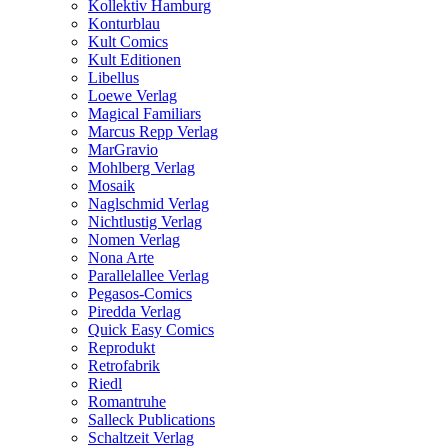
Kollektiv Hamburg
Konturblau
Kult Comics
Kult Editionen
Libellus
Loewe Verlag
Magical Familiars
Marcus Repp Verlag
MarGravio
Mohlberg Verlag
Mosaik
Naglschmid Verlag
Nichtlustig Verlag
Nomen Verlag
Nona Arte
Parallelallee Verlag
Pegasos-Comics
Piredda Verlag
Quick Easy Comics
Reprodukt
Retrofabrik
Riedl
Romantruhe
Salleck Publications
Schaltzeit Verlag