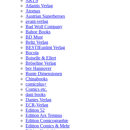
ART:9
Atlantis Verlag
Atomax
Austrian Superheroes
avant-verlag
Bad Wolf Company
Bahoe Books
BD Must
Beltz Verlag
BESTIEunlmt Verlag
Bocola
Boiselle & Ellert
Bröseline Verlag
bsv Hannover
Bunte Dimensionen
Chinabooks
comicplus+
Comics etc.
dani books
Dantes Verlag
ECR-Verlag
Edition 52
Edition Ars Tempus
Edition Comicographie
Edition Comics & Mehr