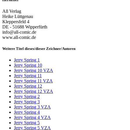
All Verlag
Heike Lüttgenau
Kleppersfeld 4
DE - 51688 Wipperfürth
info@all-comic.de
www.all-comic.de
Weitere Titel dieses/dieser Zeichner/Autoren
Jerry Spring 1
Jerry Spring 10
Jerry Spring 10 VZA
Jerry Spring 11
Jerry Spring 11 VZA
Jerry Spring 12
Jerry Spring 12 VZA
Jerry Spring 2
Jerry Spring 3
Jerry Spring 3 VZA
Jerry Spring 4
Jerry Spring 4 VZA
Jerry Spring 5
Jerry Spring 5 VZA