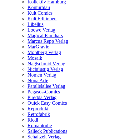
Kollektiv Hamburg
Konturblau
Kult Comics
Kult Editionen
Libellus
Loewe Verlag
Magical Familiars
Marcus Repp Verlag
MarGravio
Mohlberg Verlag
Mosaik
Naglschmid Verlag
Nichtlustig Verlag
Nomen Verlag
Nona Arte
Parallelallee Verlag
Pegasos-Comics
Piredda Verlag
Quick Easy Comics
Reprodukt
Retrofabrik
Riedl
Romantruhe
Salleck Publications
Schaltzeit Verlag