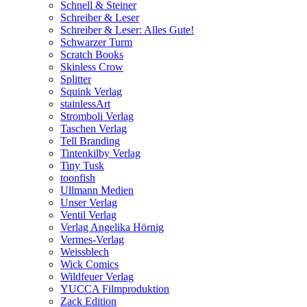
Schnell & Steiner
Schreiber & Leser
Schreiber & Leser: Alles Gute!
Schwarzer Turm
Scratch Books
Skinless Crow
Splitter
Squink Verlag
stainlessArt
Stromboli Verlag
Taschen Verlag
Tell Branding
Tintenkilby Verlag
Tiny Tusk
toonfish
Ullmann Medien
Unser Verlag
Ventil Verlag
Verlag Angelika Hörnig
Vermes-Verlag
Weissblech
Wick Comics
Wildfeuer Verlag
YUCCA Filmproduktion
Zack Edition