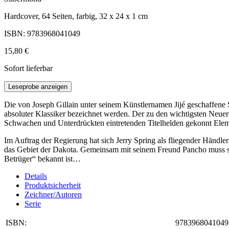
Hardcover, 64 Seiten, farbig, 32 x 24 x 1 cm
ISBN: 9783968041049
15,80 €
Sofort lieferbar
Leseprobe anzeigen
Die von Joseph Gillain unter seinem Künstlernamen Jijé geschaffene S
absoluter Klassiker bezeichnet werden. Der zu den wichtigsten Neuere
Schwachen und Unterdrückten eintretenden Titelhelden gekonnt Elem
Im Auftrag der Regierung hat sich Jerry Spring als fliegender Händler
das Gebiet der Dakota. Gemeinsam mit seinem Freund Pancho muss sic
Betrüger“ bekannt ist…
Details
Produktsicherheit
Zeichner/Autoren
Serie
ISBN:
9783968041049