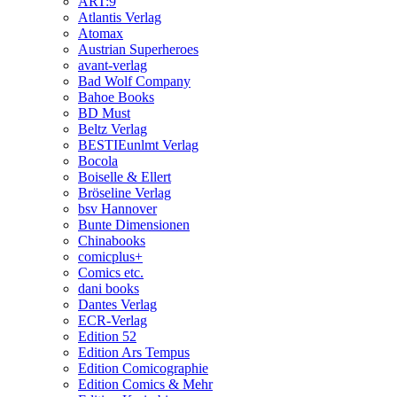
ART:9
Atlantis Verlag
Atomax
Austrian Superheroes
avant-verlag
Bad Wolf Company
Bahoe Books
BD Must
Beltz Verlag
BESTIEunlmt Verlag
Bocola
Boiselle & Ellert
Bröseline Verlag
bsv Hannover
Bunte Dimensionen
Chinabooks
comicplus+
Comics etc.
dani books
Dantes Verlag
ECR-Verlag
Edition 52
Edition Ars Tempus
Edition Comicographie
Edition Comics & Mehr