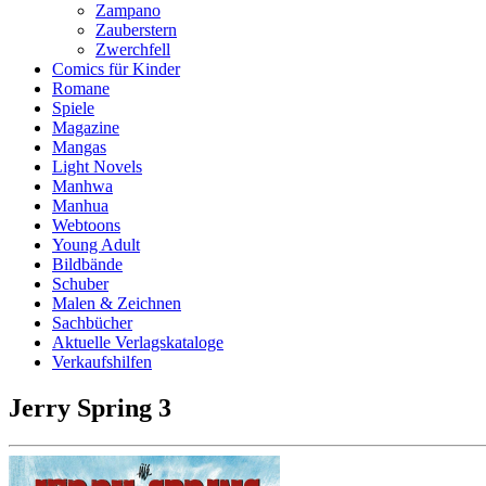
Zampano
Zauberstern
Zwerchfell
Comics für Kinder
Romane
Spiele
Magazine
Mangas
Light Novels
Manhwa
Manhua
Webtoons
Young Adult
Bildbände
Schuber
Malen & Zeichnen
Sachbücher
Aktuelle Verlagskataloge
Verkaufshilfen
Jerry Spring 3