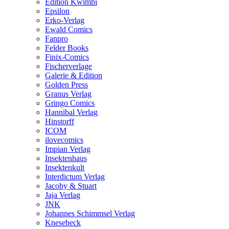
Edition Kwimbi
Epsilon
Erko-Verlag
Ewald Comics
Fanpro
Felder Books
Finix-Comics
Fischerverlage
Galerie & Edition
Golden Press
Granus Verlag
Gringo Comics
Hannibal Verlag
Hinstorff
ICOM
ilovecomics
Impian Verlag
Insektenhaus
Insektenkult
Interdictum Verlag
Jacoby & Stuart
Jaja Verlag
JNK
Johannes Schimmsel Verlag
Knesebeck