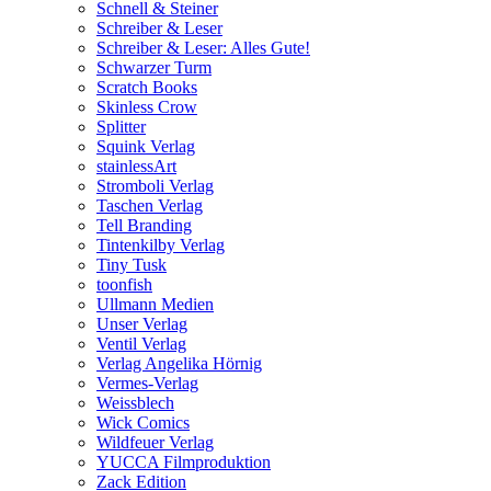
Schnell & Steiner
Schreiber & Leser
Schreiber & Leser: Alles Gute!
Schwarzer Turm
Scratch Books
Skinless Crow
Splitter
Squink Verlag
stainlessArt
Stromboli Verlag
Taschen Verlag
Tell Branding
Tintenkilby Verlag
Tiny Tusk
toonfish
Ullmann Medien
Unser Verlag
Ventil Verlag
Verlag Angelika Hörnig
Vermes-Verlag
Weissblech
Wick Comics
Wildfeuer Verlag
YUCCA Filmproduktion
Zack Edition