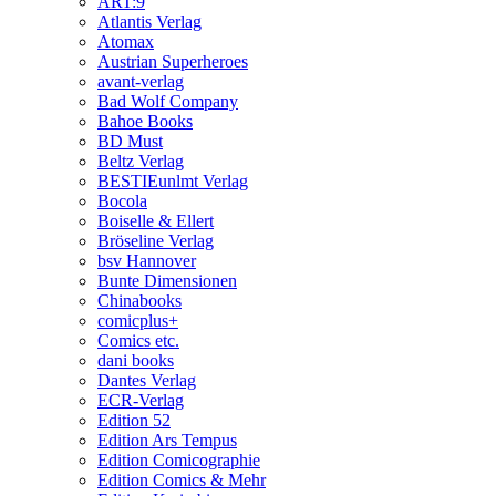
ART:9
Atlantis Verlag
Atomax
Austrian Superheroes
avant-verlag
Bad Wolf Company
Bahoe Books
BD Must
Beltz Verlag
BESTIEunlmt Verlag
Bocola
Boiselle & Ellert
Bröseline Verlag
bsv Hannover
Bunte Dimensionen
Chinabooks
comicplus+
Comics etc.
dani books
Dantes Verlag
ECR-Verlag
Edition 52
Edition Ars Tempus
Edition Comicographie
Edition Comics & Mehr