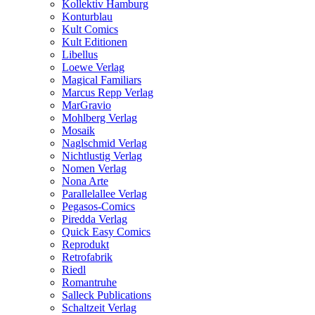
Kollektiv Hamburg
Konturblau
Kult Comics
Kult Editionen
Libellus
Loewe Verlag
Magical Familiars
Marcus Repp Verlag
MarGravio
Mohlberg Verlag
Mosaik
Naglschmid Verlag
Nichtlustig Verlag
Nomen Verlag
Nona Arte
Parallelallee Verlag
Pegasos-Comics
Piredda Verlag
Quick Easy Comics
Reprodukt
Retrofabrik
Riedl
Romantruhe
Salleck Publications
Schaltzeit Verlag