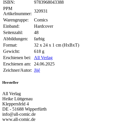
ISBN:
9783968043388
PPM
320931
Artikelnummer:
Warengruppe:
Comics
Einband:
Hardcover
Seitenzahl:
48
Abbildungen:
farbig
Format:
32 x 24 x 1 cm (HxBxT)
Gewicht:
618 g
Erschienen bei:
All Verlag
Erschienen am:
24.06.2025
Zeichner/Autor:
Jijé
Hersteller
All Verlag
Heike Lüttgenau
Kleppersfeld 4
DE - 51688 Wipperfürth
info@all-comic.de
www.all-comic.de