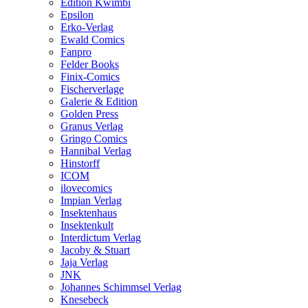
Edition Kwimbi
Epsilon
Erko-Verlag
Ewald Comics
Fanpro
Felder Books
Finix-Comics
Fischerverlage
Galerie & Edition
Golden Press
Granus Verlag
Gringo Comics
Hannibal Verlag
Hinstorff
ICOM
ilovecomics
Impian Verlag
Insektenhaus
Insektenkult
Interdictum Verlag
Jacoby & Stuart
Jaja Verlag
JNK
Johannes Schimmsel Verlag
Knesebeck