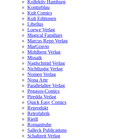
Kollektiv Hamburg
Konturblau
Kult Comics
Kult Editionen
Libellus
Loewe Verlag
Magical Familiars
Marcus Repp Verlag
MarGravio
Mohlberg Verlag
Mosaik
Naglschmid Verlag
Nichtlustig Verlag
Nomen Verlag
Nona Arte
Parallelallee Verlag
Pegasos-Comics
Piredda Verlag
Quick Easy Comics
Reprodukt
Retrofabrik
Riedl
Romantruhe
Salleck Publications
Schaltzeit Verlag