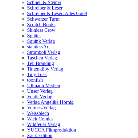
Schnell & Steiner
Schreiber & Leser
Schreiber & Leser: Alles Gute!
Schwarzer Turm
Scratch Books
Skinless Crow
Splitter
Squink Verlag
stainlessArt
Stromboli Verlag
Taschen Verlag
Tell Branding
Tintenkilby Verlag
Tiny Tusk
toonfish
Ullmann Medien
Unser Verlag
Ventil Verlag
Verlag Angelika Hörnig
Vermes-Verlag
Weissblech
Wick Comics
Wildfeuer Verlag
YUCCA Filmproduktion
Zack Edition