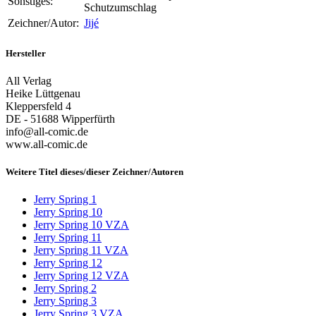
Sonstiges:
Schutzumschlag
Zeichner/Autor:
Jijé
Hersteller
All Verlag
Heike Lüttgenau
Kleppersfeld 4
DE - 51688 Wipperfürth
info@all-comic.de
www.all-comic.de
Weitere Titel dieses/dieser Zeichner/Autoren
Jerry Spring 1
Jerry Spring 10
Jerry Spring 10 VZA
Jerry Spring 11
Jerry Spring 11 VZA
Jerry Spring 12
Jerry Spring 12 VZA
Jerry Spring 2
Jerry Spring 3
Jerry Spring 3 VZA