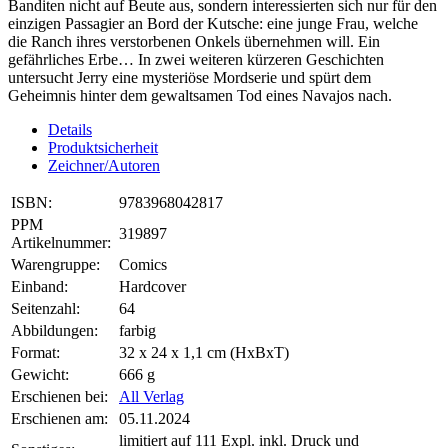
Banditen nicht auf Beute aus, sondern interessierten sich nur für den
einzigen Passagier an Bord der Kutsche: eine junge Frau, welche
die Ranch ihres verstorbenen Onkels übernehmen will. Ein
gefährliches Erbe… In zwei weiteren kürzeren Geschichten
untersucht Jerry eine mysteriöse Mordserie und spürt dem
Geheimnis hinter dem gewaltsamen Tod eines Navajos nach.
Details
Produktsicherheit
Zeichner/Autoren
ISBN:
9783968042817
PPM
319897
Artikelnummer:
Warengruppe:
Comics
Einband:
Hardcover
Seitenzahl:
64
Abbildungen:
farbig
Format:
32 x 24 x 1,1 cm (HxBxT)
Gewicht:
666 g
Erschienen bei:
All Verlag
Erschienen am:
05.11.2024
limitiert auf 111 Expl. inkl. Druck und