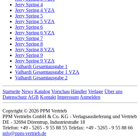
Jerry Spring 4
Jerry Spring 4 VZA
Jerry Spring 5
Jerry Spring 5 VZA
Jerry Spring 6
Jerry Spring 6 VZA
Jerry Spring 7
Jerry Spring 8
Jerry Spring 8 VZA
Jerry Spring 9
Jerry Spring 9 VZA
Valhardi Gesamtausgabe 1
Valhardi Gesamtausgabe 1 VZA
Valhardi Gesamtausgabe 2
Startseite
News
Katalog
Vorschau
Händler
Verlage
Über uns
Datenschutz
AGB
Kontakt
Impressum
Anmelden
Copyright © 2026 PPM Vertrieb
PPM Vertriebs GmbH & Co. KG - Verlagsauslieferung und Vertrieb
DE - 32694 Dörentrup, Industriestraße 18
Telefon: +49 - 5265 - 9 55 88 55 Telefax: +49 - 5265 - 9 55 88 66
info@ppm-vertrieb.de