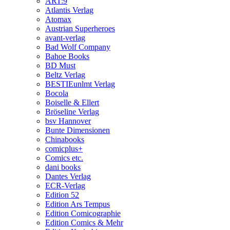
ART:9
Atlantis Verlag
Atomax
Austrian Superheroes
avant-verlag
Bad Wolf Company
Bahoe Books
BD Must
Beltz Verlag
BESTIEunlmt Verlag
Bocola
Boiselle & Ellert
Bröseline Verlag
bsv Hannover
Bunte Dimensionen
Chinabooks
comicplus+
Comics etc.
dani books
Dantes Verlag
ECR-Verlag
Edition 52
Edition Ars Tempus
Edition Comicographie
Edition Comics & Mehr