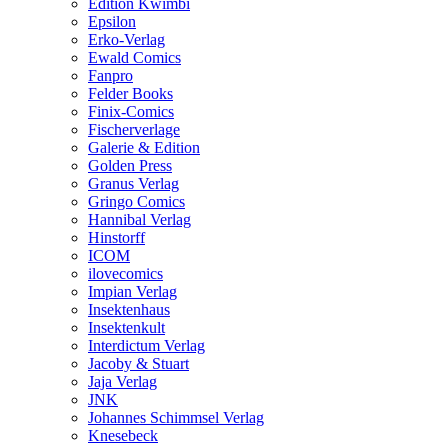
Edition Kwimbi
Epsilon
Erko-Verlag
Ewald Comics
Fanpro
Felder Books
Finix-Comics
Fischerverlage
Galerie & Edition
Golden Press
Granus Verlag
Gringo Comics
Hannibal Verlag
Hinstorff
ICOM
ilovecomics
Impian Verlag
Insektenhaus
Insektenkult
Interdictum Verlag
Jacoby & Stuart
Jaja Verlag
JNK
Johannes Schimmsel Verlag
Knesebeck