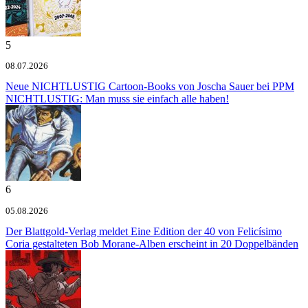
5
08.07.2026
Neue NICHTLUSTIG Cartoon-Books von Joscha Sauer bei PPM
NICHTLUSTIG: Man muss sie einfach alle haben!
6
05.08.2026
Der Blattgold-Verlag meldet
Eine Edition der 40 von Felicísimo
Coria gestalteten Bob Morane-Alben erscheint in 20 Doppelbänden