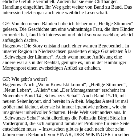
ehrliche Gefühle vermittelt. Zudem hat sie eine Cliffhanger-
Handlung eingeführt. Ihr Weg geht weiter von Band zu Band. Das
interessiert jetzt sogar auch eine weibliche Leserschaft.
GF: Von den neuen Bänden habe ich bisher nur „Heilige Stimmen“
gelesen. Die Geschichte um eine wahnsinnige Frau, die ihre Kinder
ermordet hat, fand ich interessant und nicht so voraussehbar, wie ich
anfänglich dachte.
Hagenow: Die Story entstand nach einer wahren Begebenheit. In
unserer Region in Niedersachsen passierten einige Gräueltaten à la
„Schweigen der Lämmer“. Auch wenn meine Auflösung eine
andere war als in der Realität, genügte es, um in der Hamburger
Morgenpost einen zweiseitigen Artikel zu erhalten.
GF: Wie geht´s weiter?
Hagenow: Nach „Wenn Kowalski kommt“, „Heilige Stimmen“,
„Neun Leben“, „Allein“ und „Der Montagsmann“ erscheint im
November Band 14 „Schwarzes Schaf“. Auch Band 15-16, mit
neuem Seitenlayout, sind bereits in Arbeit. Magdas Anteil ist mal
größer mal kleiner, aber sie ist immer irgendwie präsent, wie ein
imaginärer unheilvoller Schatten. Heile Welt sieht anders aus. In
„Schwarzes Schaf“ steht allerdings die Polizistin Birgit Stolz im
Vordergrund, die sich aufgrund familiärer Probleme für eine Seite
entscheiden muss. – Inzwischen gibt es ja auch nach über zehn
Jahren einen Relaunch von EINAR, DER WIKINGER im selben