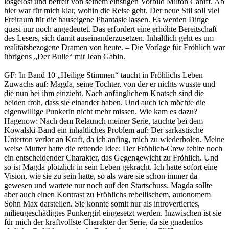
losgelöst und befreit von seinem einstigen Vorbild Milton Caniff. Ab
hier war für mich klar, wohin die Reise geht. Der neue Stil soll viel
Freiraum für die hauseigene Phantasie lassen. Es werden Dinge
quasi nur noch angedeutet. Das erfordert eine erhöhte Bereitschaft
des Lesers, sich damit auseinanderzusetzen. Inhaltlich geht es um
realitätsbezogene Dramen von heute. – Die Vorlage für Fröhlich war
übrigens „Der Bulle“ mit Jean Gabin.
GF: In Band 10 „Heilige Stimmen“ taucht in Fröhlichs Leben
Zuwachs auf: Magda, seine Tochter, von der er nichts wusste und
die nun bei ihm einzieht. Nach anfänglichem Knatsch sind die
beiden froh, dass sie einander haben. Und auch ich möchte die
eigenwillige Punkerin nicht mehr missen. Wie kam es dazu?
Hagenow: Nach dem Relaunch meiner Serie, tauchte bei dem
Kowalski-Band ein inhaltliches Problem auf: Der sarkastische
Unterton verlor an Kraft, da ich anfing, mich zu wiederholen. Meine
weise Mutter hatte die rettende Idee: Der Fröhlich-Crew fehlte noch
ein entscheidender Charakter, das Gegengewicht zu Fröhlich. Und
so ist Magda plötzlich in sein Leben gekracht. Ich hatte sofort eine
Vision, wie sie zu sein hatte, so als wäre sie schon immer da
gewesen und wartete nur noch auf den Startschuss. Magda sollte
aber auch einen Kontrast zu Fröhlichs rebellischem, autonomem
Sohn Max darstellen. Sie konnte somit nur als introvertiertes,
milieugeschädigtes Punkergirl eingesetzt werden. Inzwischen ist sie
für mich der kraftvollste Charakter der Serie, da sie gnadenlos