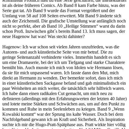
Kommissar Fröhlich hast du eine Serie geschaffen, die intellektueller
ist als deine früheren Comics. Ab Band 8 kam Farbe hinzu, was der
Serie gut tat. Ab Band 9 wurde das Format vergrößert und der
Umfang von 58 auf 108 Seiten erweitert. Mit Band 9 änderte sich
auch der Zeichenstil. Die grafische Umstellung war anfänglich noch
nicht so perfekt, aber ab Band 10 „Heilige Stimmen“ warst du darin
schon Profi. Inzwischen gibt´s bereits Band 13. Ich muss sagen, der
neue Hagenow hat was! Was steckt dahinter?
Hagenow: Ich war schon seit vielen Jahren unzufrieden, was die
Autoren- und auch künstlerische Seite von mir betraf. Die zu
geringe Seitenanzahl verhinderte vieles. Immerhin handelt es sich
um eine Dramaserie, bei der ich um Tiefgang und starke Charaktere
bemüht bin. Auch musste ich mich von Idolen wie Hermann lösen,
da sie für mich unpassend waren. Ich fasste dann den Mut, mich
direkt an Hermann zu wenden. Der bemerkte sofort, dass ich mich
in einer künstlerischen Sackgasse befand und gab minimalistisch ein
paar Weisheiten an mich weiter, die tatsächlich sehr hilfreich waren.
Ich habe dann einen radikalen Cut gemacht, um mich neu zu
definieren (allerdings mit den Erfahrungswerten der letzten 40 Jahre)
und lotete meine Stärken und Schwächen aus, um auf den Punkt zu
kommen und Ruhe in mein Seelenleben zu kriegen. Band 9 „Wenn
Kowalski kommt“ war der Sprung ins kalte Wasser. Doch bei dem
Nachfolgeband gewann ich an Kraft und Sicherheit. Als Inspiration
suchte ich mir die Hugo-Pratt-Spätphase aus. Pratt wirkte hier völlig