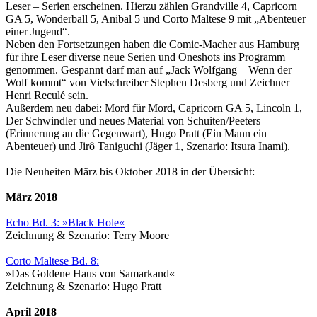
Leser – Serien erscheinen. Hierzu zählen Grandville 4, Capricorn
GA 5, Wonderball 5, Anibal 5 und Corto Maltese 9 mit „Abenteuer
einer Jugend“.
Neben den Fortsetzungen haben die Comic-Macher aus Hamburg
für ihre Leser diverse neue Serien und Oneshots ins Programm
genommen. Gespannt darf man auf „Jack Wolfgang – Wenn der
Wolf kommt“ von Vielschreiber Stephen Desberg und Zeichner
Henri Reculé sein.
Außerdem neu dabei: Mord für Mord, Capricorn GA 5, Lincoln 1,
Der Schwindler und neues Material von Schuiten/Peeters
(Erinnerung an die Gegenwart), Hugo Pratt (Ein Mann ein
Abenteuer) und Jirô Taniguchi (Jäger 1, Szenario: Itsura Inami).
Die Neuheiten März bis Oktober 2018 in der Übersicht:
März 2018
Echo Bd. 3: »Black Hole«
Zeichnung & Szenario: Terry Moore
Corto Maltese Bd. 8:
»Das Goldene Haus von Samarkand«
Zeichnung & Szenario: Hugo Pratt
April 2018