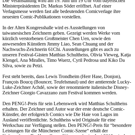
Die Veranstaltung wird am 19. Juni um 19 Uhr vom bayerischen
Ministerpräsidenten Dr. Markus Söder eröffnet. Auf einer
Verlagsmesse werden fast alle bedeutenden Comicverlage ihre
neuesten Comic-Publikationen vorstellen.
In der Alten Kongresshalle wird es Ausstellungen von
taiwanesischen Zeichnern geben. Gezeigt werden Werke vom
kürzlich verstorbenen Großmeister Chen Uen, sowie den
anwesenden Künstlern Jimmy Liao, Sean Chuang und der
Nachwuchs-Zeichnerin 61Chi. Ausstellungen gibt es auch zu
unseren Festival-Gästen Matthias Schultheiss, Olivia Vieweg, Katja
Klengel, Ana Miralles, Timo Wuerz, Cyril Pedrosa und Kiko Da
Silva, sowie zu Petzi.
Fest steht bereits, dass Lewis Trondheim (Herr Hase, Donjon),
François Boucq (Bouncer, Teufelsmaul) und der amtierende Lucky-
Luke-Zeichner Achdé, sowie der renommierte italienische Disney-
Zeichner Giorgio Cavazzano zum Festival kommen werden.
Den PENG!-Preis für sein Lebenswerk wird Matthias Schultheiss
erhalten. Der Zeichner und Autor war der erste deutsche Comic-
Künstler, der erfolgreich Comics wie Die Haie von Lagos im
Ausland veröffentlichte. Schultheiss wird Originale für eine
Werkschau zur Verfügung stellen. Den PENG!-Preis für “besondere
Leistungen für die Münchener Comic-Szene“ erhält der