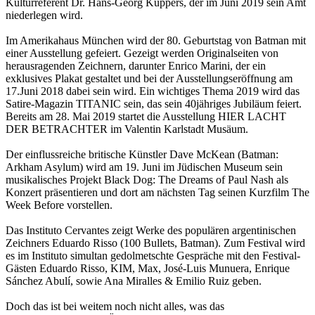
Kulturreferent Dr. Hans-Georg Küppers, der im Juni 2019 sein Amt
niederlegen wird.
Im Amerikahaus München wird der 80. Geburtstag von Batman mit
einer Ausstellung gefeiert. Gezeigt werden Originalseiten von
herausragenden Zeichnern, darunter Enrico Marini, der ein
exklusives Plakat gestaltet und bei der Ausstellungseröffnung am
17.Juni 2018 dabei sein wird. Ein wichtiges Thema 2019 wird das
Satire-Magazin TITANIC sein, das sein 40jähriges Jubiläum feiert.
Bereits am 28. Mai 2019 startet die Ausstellung HIER LACHT
DER BETRACHTER im Valentin Karlstadt Musäum.
Der einflussreiche britische Künstler Dave McKean (Batman:
Arkham Asylum) wird am 19. Juni im Jüdischen Museum sein
musikalisches Projekt Black Dog: The Dreams of Paul Nash als
Konzert präsentieren und dort am nächsten Tag seinen Kurzfilm The
Week Before vorstellen.
Das Instituto Cervantes zeigt Werke des populären argentinischen
Zeichners Eduardo Risso (100 Bullets, Batman). Zum Festival wird
es im Instituto simultan gedolmetschte Gespräche mit den Festival-
Gästen Eduardo Risso, KIM, Max, José-Luis Munuera, Enrique
Sánchez Abulí, sowie Ana Miralles & Emilio Ruiz geben.
Doch das ist bei weitem noch nicht alles, was das