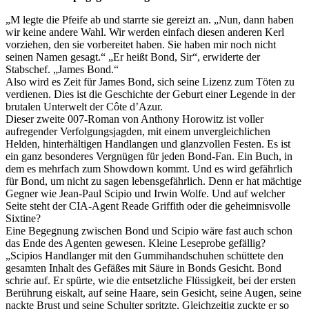
„M legte die Pfeife ab und starrte sie gereizt an. „Nun, dann haben
wir keine andere Wahl. Wir werden einfach diesen anderen Kerl
vorziehen, den sie vorbereitet haben. Sie haben mir noch nicht
seinen Namen gesagt.“ „Er heißt Bond, Sir“, erwiderte der
Stabschef. „James Bond.“
Also wird es Zeit für James Bond, sich seine Lizenz zum Töten zu
verdienen. Dies ist die Geschichte der Geburt einer Legende in der
brutalen Unterwelt der Côte d’Azur.
Dieser zweite 007-Roman von Anthony Horowitz ist voller
aufregender Verfolgungsjagden, mit einem unvergleichlichen
Helden, hinterhältigen Handlangen und glanzvollen Festen. Es ist
ein ganz besonderes Vergnügen für jeden Bond-Fan. Ein Buch, in
dem es mehrfach zum Showdown kommt. Und es wird gefährlich
für Bond, um nicht zu sagen lebensgefährlich. Denn er hat mächtige
Gegner wie Jean-Paul Scipio und Irwin Wolfe. Und auf welcher
Seite steht der CIA-Agent Reade Griffith oder die geheimnisvolle
Sixtine?
Eine Begegnung zwischen Bond und Scipio wäre fast auch schon
das Ende des Agenten gewesen. Kleine Leseprobe gefällig?
„Scipios Handlanger mit den Gummihandschuhen schüttete den
gesamten Inhalt des Gefäßes mit Säure in Bonds Gesicht. Bond
schrie auf. Er spürte, wie die entsetzliche Flüssigkeit, bei der ersten
Berührung eiskalt, auf seine Haare, sein Gesicht, seine Augen, seine
nackte Brust und seine Schulter spritzte, Gleichzeitig zuckte er so