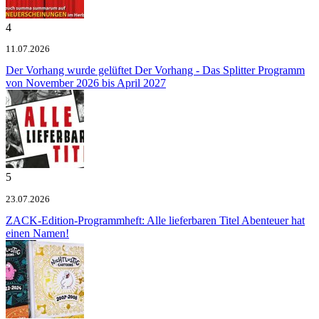
4
11.07.2026
Der Vorhang wurde gelüftet
Der Vorhang - Das Splitter Programm
von November 2026 bis April 2027
5
23.07.2026
ZACK-Edition-Programmheft: Alle lieferbaren Titel
Abenteuer hat
einen Namen!