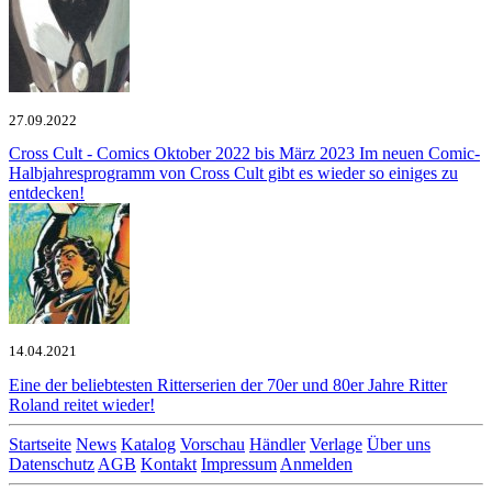
27.09.2022
Cross Cult - Comics Oktober 2022 bis März 2023
Im neuen Comic-
Halbjahresprogramm von Cross Cult gibt es wieder so einiges zu
entdecken!
14.04.2021
Eine der beliebtesten Ritterserien der 70er und 80er Jahre
Ritter
Roland reitet wieder!
Startseite
News
Katalog
Vorschau
Händler
Verlage
Über uns
Datenschutz
AGB
Kontakt
Impressum
Anmelden