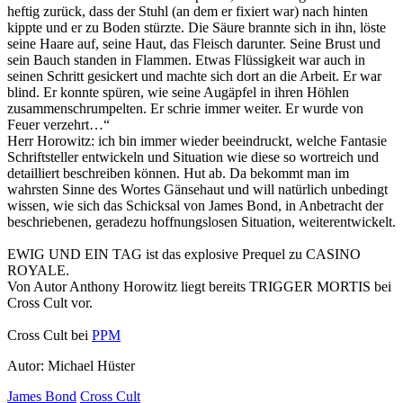
heftig zurück, dass der Stuhl (an dem er fixiert war) nach hinten
kippte und er zu Boden stürzte. Die Säure brannte sich in ihn, löste
seine Haare auf, seine Haut, das Fleisch darunter. Seine Brust und
sein Bauch standen in Flammen. Etwas Flüssigkeit war auch in
seinen Schritt gesickert und machte sich dort an die Arbeit. Er war
blind. Er konnte spüren, wie seine Augäpfel in ihren Höhlen
zusammenschrumpelten. Er schrie immer weiter. Er wurde von
Feuer verzehrt…“
Herr Horowitz: ich bin immer wieder beeindruckt, welche Fantasie
Schriftsteller entwickeln und Situation wie diese so wortreich und
detailliert beschreiben können. Hut ab. Da bekommt man im
wahrsten Sinne des Wortes Gänsehaut und will natürlich unbedingt
wissen, wie sich das Schicksal von James Bond, in Anbetracht der
beschriebenen, geradezu hoffnungslosen Situation, weiterentwickelt.
EWIG UND EIN TAG ist das explosive Prequel zu CASINO
ROYALE.
Von Autor Anthony Horowitz liegt bereits TRIGGER MORTIS bei
Cross Cult vor.
Cross Cult bei
PPM
Autor: Michael Hüster
James Bond
Cross Cult